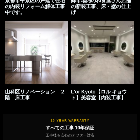
京都市中京区の戸建て住宅
錦市場内の和食屋さん店舗
の内装リフォーム解体工事
の新装工事、床・壁の仕上
中です。
げ
山科区リノベーション ２
L’or Kyoto【ロル キョウ
階 床工事
ト】美容室【内装工事】
10 YEAR WARRANTY
すべての工事 10年保証
工事後も安心のアフター対応