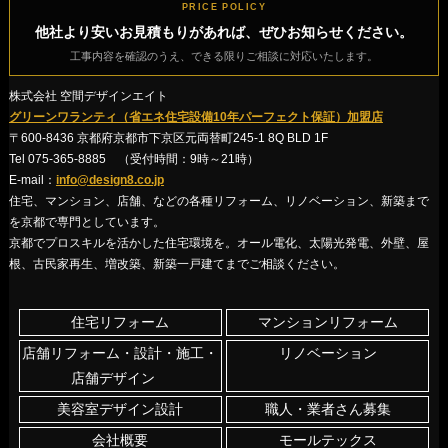
PRICE POLICY
他社より安いお見積もりがあれば、ぜひお知らせください。
工事内容を確認のうえ、できる限りご相談に対応いたします。
株式会社 空間デザインエイト
グリーンワランティ（省エネ住宅設備10年パーフェクト保証）加盟店
〒600-8436 京都府京都市下京区元両替町245-1 8Q BLD 1F
Tel 075-365-8885 （受付時間：9時～21時）
E-mail：
info@design8.co.jp
住宅、マンション、店舗、などの各種リフォーム、リノベーション、新築まで
を京都で専門としています。
京都でプロスキルを活かした住宅環境を。オール電化、太陽光発電、外壁、屋
根、古民家再生、増改築、新築一戸建てまでご相談ください。
住宅リフォーム
マンションリフォーム
店舗リフォーム・設計・施工・
リノベーション
店舗デザイン
美容室デザイン設計
職人・業者さん募集
会社概要
モールテックス