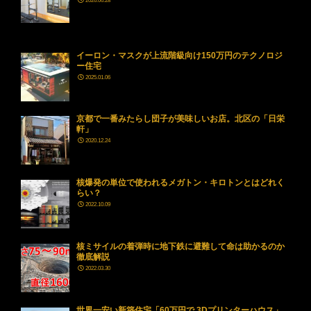
2026.06.28
イーロン・マスクが上流階級向け150万円のテクノロジ
ー住宅
2025.01.06
京都で一番みたらし団子が美味しいお店。北区の「日栄
軒」
2020.12.24
核爆発の単位で使われるメガトン・キロトンとはどれく
らい？
2022.10.09
核ミサイルの着弾時に地下鉄に避難して命は助かるのか
徹底解説
2022.03.30
世界一安い新築住宅「60万円で 3Dプリンターハウス」