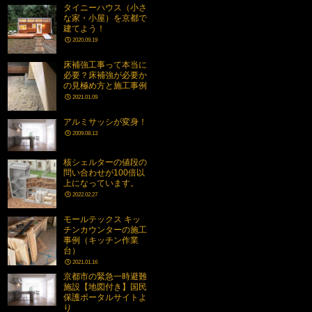
タイニーハウス（小さ
な家・小屋）を京都で
建てよう！
2020.09.19
床補強工事って本当に
必要？床補強が必要か
の見極め方と施工事例
2021.01.09
アルミサッシが変身！
2009.08.13
核シェルターの値段の
問い合わせが100倍以
上になっています。
2022.02.27
モールテックス キッ
チンカウンターの施工
事例（キッチン作業
台）
2021.01.16
京都市の緊急一時避難
施設【地図付き】国民
保護ポータルサイトよ
り