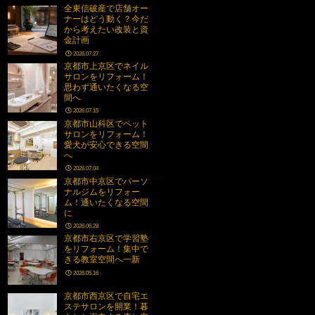
全東信破産で店舗オー
ナーはどう動く？今だ
から考えたい改装と資
金計画
2026.07.27
京都市上京区でネイル
サロンをリフォーム！
思わず通いたくなる空
間へ
2026.07.15
京都市山科区でペット
サロンをリフォーム！
愛犬が安心できる空間
へ
2026.07.04
京都市中京区でパーソ
ナルジムをリフォー
ム！通いたくなる空間
に
2026.06.28
京都市右京区で学習塾
をリフォーム！集中で
きる教室空間へ一新
2026.05.16
京都市西京区で自宅エ
ステサロンを開業！暮