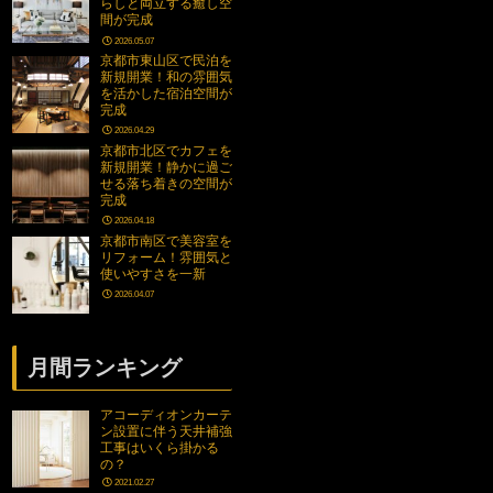
らしと両立する癒し空
間が完成
2026.05.07
京都市東山区で民泊を
新規開業！和の雰囲気
を活かした宿泊空間が
完成
2026.04.29
京都市北区でカフェを
新規開業！静かに過ご
せる落ち着きの空間が
完成
2026.04.18
京都市南区で美容室を
リフォーム！雰囲気と
使いやすさを一新
2026.04.07
月間ランキング
アコーディオンカーテ
ン設置に伴う天井補強
工事はいくら掛かる
の？
2021.02.27