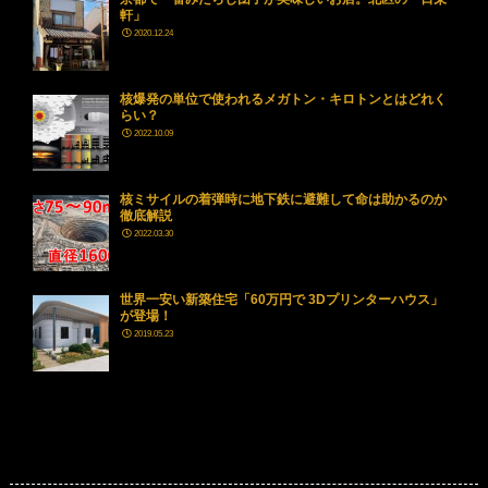
軒」
2020.12.24
核爆発の単位で使われるメガトン・キロトンとはどれく
らい？
2022.10.09
核ミサイルの着弾時に地下鉄に避難して命は助かるのか
徹底解説
2022.03.30
世界一安い新築住宅「60万円で 3Dプリンターハウス」
が登場！
2019.05.23