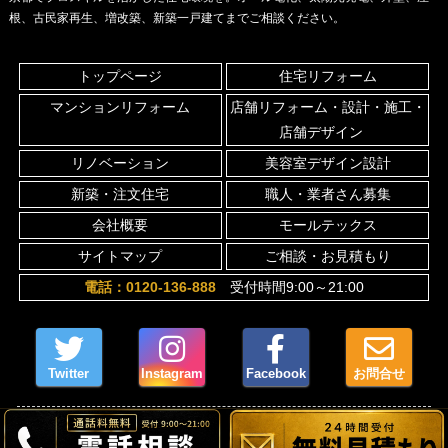
根、古民家再生、増改築、新築一戸建てまでご相談ください。
トップページ
住宅リフォーム
マンションリフォーム
店舗リフォーム・設計・施工・
店舗デザイン
リノベーション
美容室デザイン設計
新築・注文住宅
職人・業者さん募集
会社概要
モールテックス
サイトマップ
ご相談・お見積もり
電話：0120-136-888
受付時間9:00～21:00
Twitter
Instagram
Facebook
お問合せ
© 京都 リフォーム Renove Network All Rights Reserved.
お気軽に無料相談してください
メールでのお問い合わせ