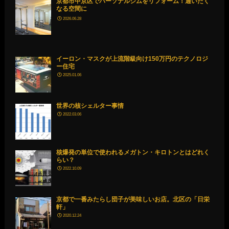
京都市中京区でパーソナルジムをリフォーム！通いたく
なる空間に
2026.06.28
イーロン・マスクが上流階級向け150万円のテクノロジ
ー住宅
2025.01.06
世界の核シェルター事情
2022.03.06
核爆発の単位で使われるメガトン・キロトンとはどれく
らい？
2022.10.09
京都で一番みたらし団子が美味しいお店。北区の「日栄
軒」
2020.12.24