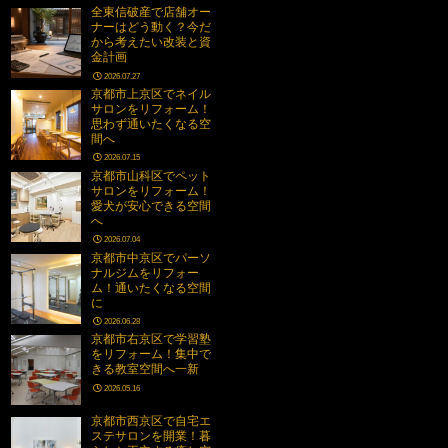
全東信破産で店舗オー
ナーはどう動く？今だ
から考えたい改装と資
金計画
2026.07.27
京都市上京区でネイル
サロンをリフォーム！
思わず通いたくなる空
間へ
2026.07.15
京都市山科区でペット
サロンをリフォーム！
愛犬が安心できる空間
へ
2026.07.04
京都市中京区でパーソ
ナルジムをリフォー
ム！通いたくなる空間
に
2026.06.28
京都市右京区で学習塾
をリフォーム！集中で
きる教室空間へ一新
2026.05.16
京都市西京区で自宅エ
ステサロンを開業！暮