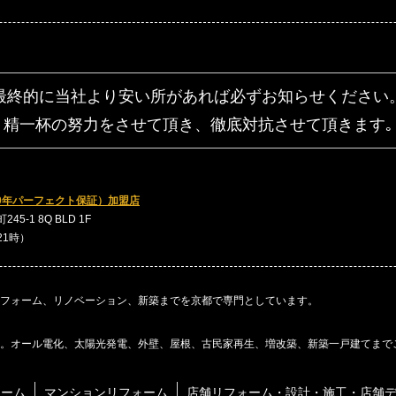
最終的に当社より安い所があれば
必ずお知らせください
精一杯の努力をさせて頂き、
徹底対抗させて頂きます｡
0年パーフェクト保証）加盟店
5-1 8Q BLD 1F
～21時）
フォーム、リノベーション、新築までを京都で専門としています。
。オール電化、太陽光発電、外壁、屋根、古民家再生、増改築、新築一戸建てまで
ォーム
マンションリフォーム
店舗リフォーム・設計・施工・店舗