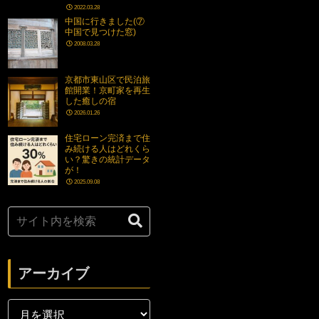
2022.03.28
中国に行きました(⑦
中国で見つけた窓)
2008.03.28
京都市東山区で民泊旅
館開業！京町家を再生
した癒しの宿
2026.01.26
住宅ローン完済まで住
み続ける人はどれくら
い？驚きの統計データ
が！
2025.09.08
アーカイブ