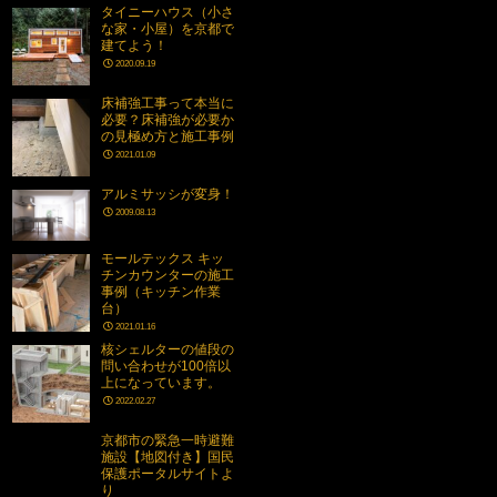
タイニーハウス（小さ
な家・小屋）を京都で
建てよう！
2020.09.19
床補強工事って本当に
必要？床補強が必要か
の見極め方と施工事例
2021.01.09
アルミサッシが変身！
2009.08.13
モールテックス キッ
チンカウンターの施工
事例（キッチン作業
台）
2021.01.16
核シェルターの値段の
問い合わせが100倍以
上になっています。
2022.02.27
京都市の緊急一時避難
施設【地図付き】国民
保護ポータルサイトよ
り