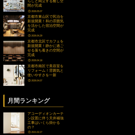
らしと両立する癒し空
間が完成
2026.05.07
京都市東山区で民泊を
新規開業！和の雰囲気
を活かした宿泊空間が
完成
2026.04.29
京都市北区でカフェを
新規開業！静かに過ご
せる落ち着きの空間が
完成
2026.04.18
京都市南区で美容室を
リフォーム！雰囲気と
使いやすさを一新
2026.04.07
月間ランキング
アコーディオンカーテ
ン設置に伴う天井補強
工事はいくら掛かる
の？
2021.02.27