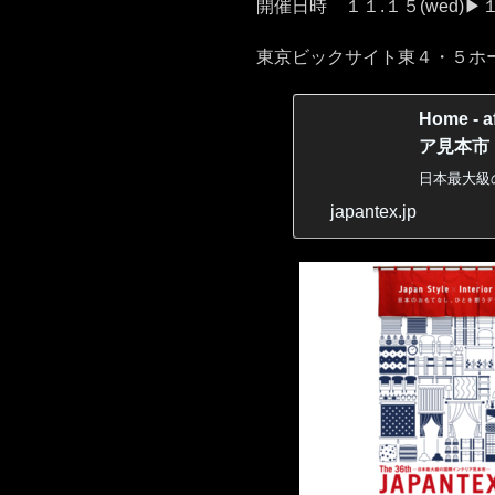
開催日時 １１.１５(wed)▶︎１７(
東京ビックサイト東４・５ホ
Home -
ア見本市
日本最大級
japantex.jp