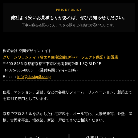
PRICE POLICY
他社より安いお見積もりがあれば、ぜひお知らせください。
工事内容を確認のうえ、できる限りご相談に対応いたします。
株式会社 空間デザインエイト
グリーンワランティ（省エネ住宅設備10年パーフェクト保証）加盟店
〒600-8436 京都府京都市下京区元両替町245-1 8Q BLD 1F
Tel 075-365-8885 （受付時間：9時～21時）
E-mail：
info@design8.co.jp
住宅、マンション、店舗、などの各種リフォーム、リノベーション、新築まで
を京都で専門としています。
京都でプロスキルを活かした住宅環境を。オール電化、太陽光発電、外壁、屋
根、古民家再生、増改築、新築一戸建てまでご相談ください。
トップページ
住宅リフォーム