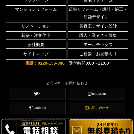
マンションリフォーム
店舗リフォーム・設計・施工・
店舗デザイン
リノベーション
美容室デザイン設計
新築・注文住宅
職人・業者さん募集
会社概要
モールテックス
サイトマップ
ご相談・お見積もり
電話：0120-136-888
受付時間9:00～21:00
公式SNS・お問い合わせ
X
Instagram
Facebook
お問い合わせ
© 京都 リフォーム Renove Network All Rights Reserved.
お気軽に無料相談してください
メールでのお問い合わせ
0120-136-888
滋賀県のフランチャイズ募集
当日または翌営業日に返信いたします。