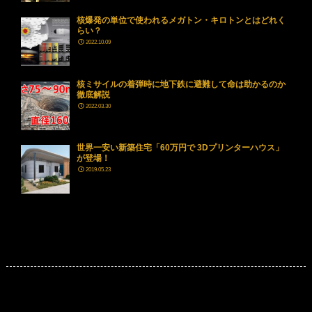
核爆発の単位で使われるメガトン・キロトンとはどれく
らい？
2022.10.09
核ミサイルの着弾時に地下鉄に避難して命は助かるのか
徹底解説
2022.03.30
世界一安い新築住宅「60万円で 3Dプリンターハウス」
が登場！
2019.05.23