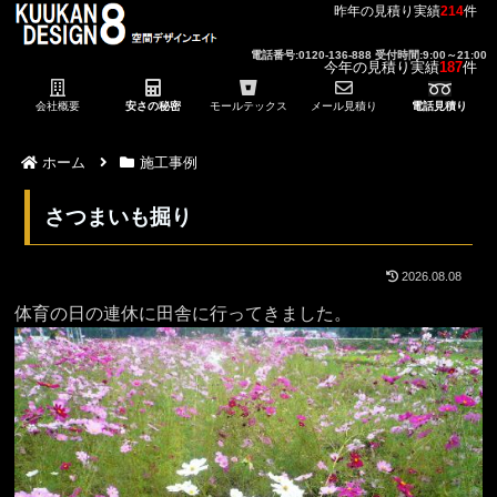
昨年の見積り実績
214
件
電話番号:0120-136-888 受付時間:9:00～21:00
今年の見積り実績
187
件
会社概要
安さの秘密
モールテックス
メール見積り
電話見積り
ホーム
施工事例
さつまいも掘り
2026.08.08
体育の日の連休に田舎に行ってきました。