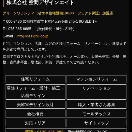
株式会社 空間デザインエイト
グリーンワランティ（省エネ住宅設備10年パーフェクト保証）加盟店
〒600-8436 京都府京都市下京区元両替町245-1 8Q BLD 1F
Tel 075-365-8885 （受付時間：9時～21時）
E-mail：
info@design8.co.jp
住宅、マンション、店舗、などの各種リフォーム、リノベーション、新築まで
を京都で専門としています。
京都でプロスキルを活かした住宅環境を。オール電化、太陽光発電、外壁、屋
根、古民家再生、増改築、新築一戸建てまでご相談ください。
住宅リフォーム
マンションリフォーム
店舗リフォーム・設計・施工・
リノベーション
店舗デザイン
美容室デザイン設計
職人・業者さん募集
会社概要
モールテックス
対応エリア
サイトマップ
電話：0120-136-888
受付時間9:00～21:00