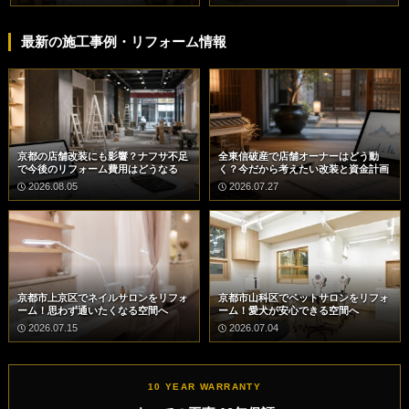
最新の施工事例・リフォーム情報
京都の店舗改装にも影響？ナフサ不足
全東信破産で店舗オーナーはどう動
で今後のリフォーム費用はどうなる
く？今だから考えたい改装と資金計画
2026.08.05
2026.07.27
京都市上京区でネイルサロンをリフォ
京都市山科区でペットサロンをリフォ
ーム！思わず通いたくなる空間へ
ーム！愛犬が安心できる空間へ
2026.07.15
2026.07.04
10 YEAR WARRANTY