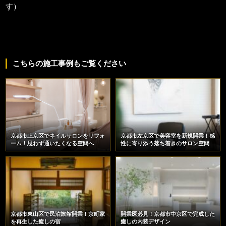
す）
こちらの施工事例もご覧ください
京都市上京区でネイルサロンをリフォ
京都市左京区で美容室を新規開業！感
ーム！思わず通いたくなる空間へ
性に寄り添う落ち着きのサロン空間
京都市東山区で民泊旅館開業！京町家
開業医必見！京都市中京区で完成した
を再生した癒しの宿
癒しの内装デザイン