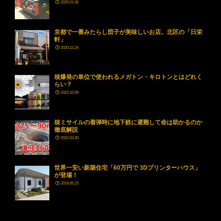
2025.01.06
京都で一番みたらし団子が美味しいお店。北区の「日栄
軒」
2020.12.24
核爆発の単位で使われるメガトン・キロトンとはどれく
らい？
2022.10.09
核ミサイルの着弾時に地下鉄に避難して命は助かるのか
徹底解説
2022.03.30
世界一安い新築住宅「60万円で 3Dプリンターハウス」
が登場！
2019.05.23