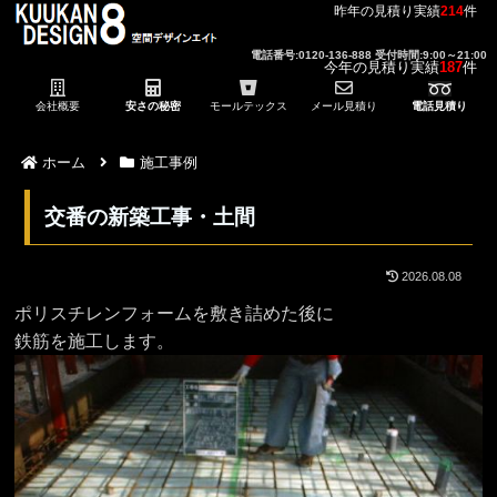
昨年の見積り実績
214
件
電話番号:0120-136-888 受付時間:9:00～21:00
今年の見積り実績
187
件
会社概要
安さの秘密
モールテックス
メール見積り
電話見積り
ホーム
施工事例
交番の新築工事・土間
2026.08.08
ポリスチレンフォームを敷き詰めた後に
鉄筋を施工します。