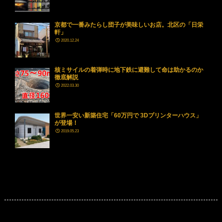
京都で一番みたらし団子が美味しいお店。北区の「日栄
軒」
2020.12.24
核ミサイルの着弾時に地下鉄に避難して命は助かるのか
徹底解説
2022.03.30
世界一安い新築住宅「60万円で 3Dプリンターハウス」
が登場！
2019.05.23