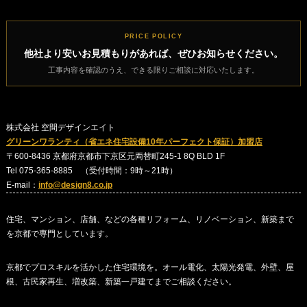
PRICE POLICY
他社より安いお見積もりがあれば、ぜひお知らせください。
工事内容を確認のうえ、できる限りご相談に対応いたします。
株式会社 空間デザインエイト
グリーンワランティ（省エネ住宅設備10年パーフェクト保証）加盟店
〒600-8436 京都府京都市下京区元両替町245-1 8Q BLD 1F
Tel 075-365-8885 （受付時間：9時～21時）
E-mail：
info@design8.co.jp
住宅、マンション、店舗、などの各種リフォーム、リノベーション、新築まで
を京都で専門としています。
京都でプロスキルを活かした住宅環境を。オール電化、太陽光発電、外壁、屋
根、古民家再生、増改築、新築一戸建てまでご相談ください。