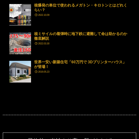
核爆発の単位で使われるメガトン・キロトンとはどれく
らい？
2022.10.09
核ミサイルの着弾時に地下鉄に避難して命は助かるのか
徹底解説
2022.03.30
世界一安い新築住宅「60万円で 3Dプリンターハウス」
が登場！
2019.05.23