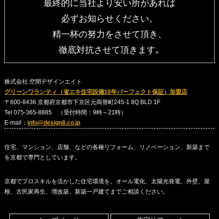
最終的に当社より安い所があれば
必ずお知らせください。
精一杯の努力をさせて頂き、
徹底対抗させて頂きます｡
株式会社 空間デザインエイト
グリーンワランティ（省エネ住宅設備10年パーフェクト保証）加盟店
〒600-8436 京都府京都市下京区元両替町245-1 8Q BLD 1F
Tel 075-365-8885 （受付時間：9時～21時）
E-mail：
info@design8.co.jp
住宅、マンション、店舗、などの各種リフォーム、リノベーション、新築まで
を京都で専門としています。
京都でプロスキルを活かした住宅環境を。オール電化、太陽光発電、外壁、屋
根、古民家再生、増改築、新築一戸建てまでご相談ください。