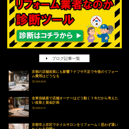
ブログ記事一覧
京都の店舗改装にも影響？ナフサ不足で今後のリフォー
ム費用はどうなる
2026.08.05
全東信破産で店舗オーナーはどう動く？今だから考えた
い改装と資金計画
2026.07.27
京都市上京区でネイルサロンをリフォーム！思わず通い