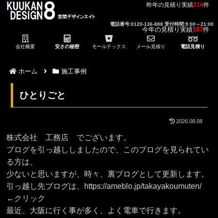
昨年の見積り実績
214
件
電話番号:0120-136-888 受付時間:9:00～21:00
今年の見積り実績
187
件
会社概要
安さの秘密
モールテックス
メール見積り
電話見積り
ホーム
施工事例
ひとりごと
2026.08.08
株式会社 工務店 でございます。
ブログを引っ越ししましたので、このブログを見られてい
る方は、
少ないと思いますが、時々、裏ブログとして更新します。
引っ越し先ブログは、https://ameblo.jp/takayakoumuten/
←クリック
最近、大阪に行く事が多く、よく電車で行きます。