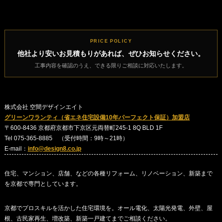
PRICE POLICY
他社より安いお見積もりがあれば、ぜひお知らせください。
工事内容を確認のうえ、できる限りご相談に対応いたします。
株式会社 空間デザインエイト
グリーンワランティ（省エネ住宅設備10年パーフェクト保証）加盟店
〒600-8436 京都府京都市下京区元両替町245-1 8Q BLD 1F
Tel 075-365-8885 （受付時間：9時～21時）
E-mail：
info@design8.co.jp
住宅、マンション、店舗、などの各種リフォーム、リノベーション、新築まで
を京都で専門としています。
京都でプロスキルを活かした住宅環境を。オール電化、太陽光発電、外壁、屋
根、古民家再生、増改築、新築一戸建てまでご相談ください。