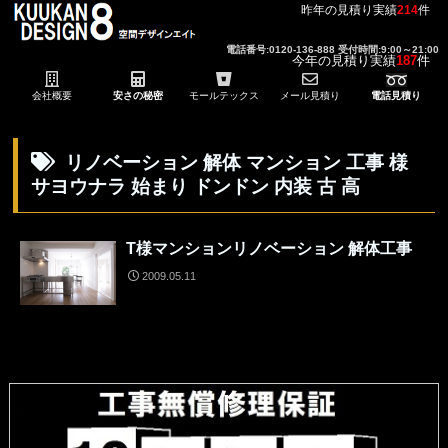
昨年の見積り実績
214
件
電話番号:0120-136-888 受付時間:9:00～21:00
今年の見積り実績
187
件
会社概要
安さの秘密
モールテックス
メール見積り
電話見積り
リノベーション 解体 マンション 工事 様
サヨウナラ 始まり ドンドン 内装 古 高
T様マンションリノベーション 解体工事
2009.05.11