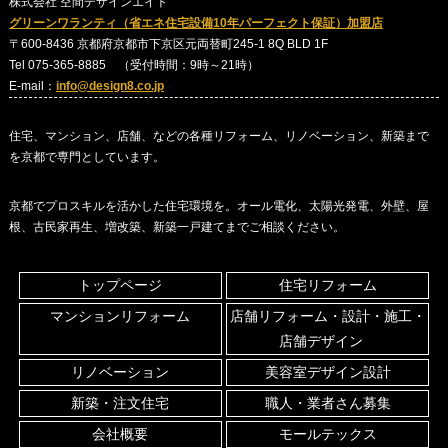
株式会社 空間デザインエイト
グリーンワランティ（省エネ住宅設備10年パーフェクト保証）加盟店
〒600-8436 京都府京都市下京区元両替町245-1 8Q BLD 1F
Tel 075-365-8885 （受付時間：9時～21時）
E-mail：
info@design8.co.jp
住宅、マンション、店舗、などの各種リフォーム、リノベーション、新築まで
を京都で専門としています。
京都でプロスキルを活かした住宅環境を。オール電化、太陽光発電、外壁、屋
根、古民家再生、増改築、新築一戸建てまでご相談ください。
トップページ
住宅リフォーム
マンションリフォーム
店舗リフォーム・設計・施工・
店舗デザイン
リノベーション
美容室デザイン設計
新築・注文住宅
職人・業者さん募集
会社概要
モールテックス