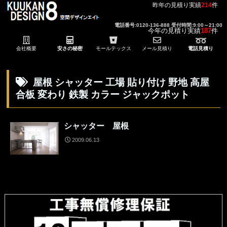
昨年の見積り実績
214
件
電話番号:0120-136-888 受付時間:9:00～21:00
今年の見積り実績
187
件
会社概要
安さの秘密
モールテックス
メール見積り
電話見積り
屋根 シャッター 工場 貼り付け 野地 高屋
合板 変わり 鉄製 カラー ジャックポット
シャッター 屋根
2009.06.13