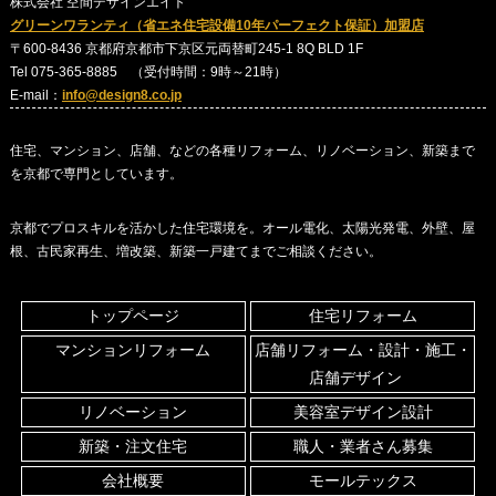
株式会社 空間デザインエイト
グリーンワランティ（省エネ住宅設備10年パーフェクト保証）加盟店
〒600-8436 京都府京都市下京区元両替町245-1 8Q BLD 1F
Tel 075-365-8885 （受付時間：9時～21時）
E-mail：
info@design8.co.jp
住宅、マンション、店舗、などの各種リフォーム、リノベーション、新築まで
を京都で専門としています。
京都でプロスキルを活かした住宅環境を。オール電化、太陽光発電、外壁、屋
根、古民家再生、増改築、新築一戸建てまでご相談ください。
トップページ
住宅リフォーム
マンションリフォーム
店舗リフォーム・設計・施工・
店舗デザイン
リノベーション
美容室デザイン設計
新築・注文住宅
職人・業者さん募集
会社概要
モールテックス