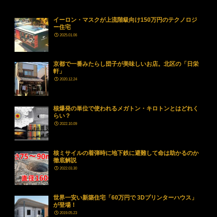
イーロン・マスクが上流階級向け150万円のテクノロジ
ー住宅
2025.01.06
京都で一番みたらし団子が美味しいお店。北区の「日栄
軒」
2020.12.24
核爆発の単位で使われるメガトン・キロトンとはどれく
らい？
2022.10.09
核ミサイルの着弾時に地下鉄に避難して命は助かるのか
徹底解説
2022.03.30
世界一安い新築住宅「60万円で 3Dプリンターハウス」
が登場！
2019.05.23