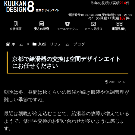
昨年の見積り実績
214
件
電話番号:0120-136-888 受付時間:9:00～21:00
今年の見積り実績
187
件
会社概要
安さの秘密
モールテックス
メール見積り
電話見積り
ホーム
京都 リフォーム ブログ
京都で給湯器の交換は空間デザインエイト
にお任せください
2015.12.02
朝晩は冬、昼間は秋くらいの気候が続き服装や体調管理が
難しい季節ですね。
最近は朝晩が冷え込むことで、給湯器の故障が増えている
ようで、修理や交換のお問い合わせが多いように感じま
す。