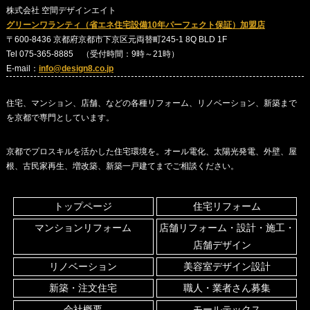
株式会社 空間デザインエイト
グリーンワランティ（省エネ住宅設備10年パーフェクト保証）加盟店
〒600-8436 京都府京都市下京区元両替町245-1 8Q BLD 1F
Tel 075-365-8885 （受付時間：9時～21時）
E-mail：
info@design8.co.jp
住宅、マンション、店舗、などの各種リフォーム、リノベーション、新築まで
を京都で専門としています。
京都でプロスキルを活かした住宅環境を。オール電化、太陽光発電、外壁、屋
根、古民家再生、増改築、新築一戸建てまでご相談ください。
トップページ
住宅リフォーム
マンションリフォーム
店舗リフォーム・設計・施工・
店舗デザイン
リノベーション
美容室デザイン設計
新築・注文住宅
職人・業者さん募集
会社概要
モールテックス