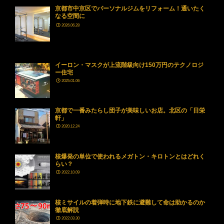
京都市中京区でパーソナルジムをリフォーム！通いたく
なる空間に
2026.06.28
イーロン・マスクが上流階級向け150万円のテクノロジ
ー住宅
2025.01.06
京都で一番みたらし団子が美味しいお店。北区の「日栄
軒」
2020.12.24
核爆発の単位で使われるメガトン・キロトンとはどれく
らい？
2022.10.09
核ミサイルの着弾時に地下鉄に避難して命は助かるのか
徹底解説
2022.03.30