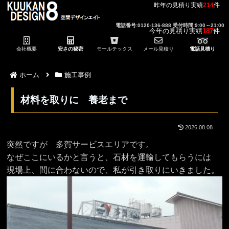
昨年の見積り実績
214
件
電話番号:0120-136-888 受付時間:9:00～21:00
今年の見積り実績
187
件
会社概要
安さの秘密
モールテックス
メール見積り
電話見積り
ホーム
施工事例
材料を取りに 養老まで
2026.08.08
突然ですが 多賀サービスエリアです。
なぜここにいるかと言うと、石材を運輸してもらうには
現場上、間に合わないので、私が引き取りにいきました。