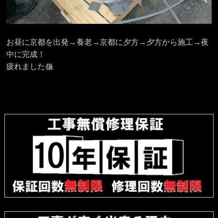
お昼に京都を出発→養老→京都に夕方→夕方から施工→夜
中に完成！
疲れました嶺