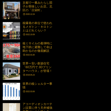
京都で一番みたらし団
子が美味しいお店。北
区の「日栄軒」
2020.12.24
核爆発の単位で使われ
るメガトン・キロトン
とはどれくらい？
2022.10.09
核ミサイルの着弾時に
地下鉄に避難して命は
助かるのか徹底解説
2022.03.30
世界一安い新築住宅
「60万円で 3Dプリン
ターハウス」が登場！
2019.05.23
世界の核シェルター事
情
2022.03.06
アコーディオンカーテ
ン設置に伴う天井補強