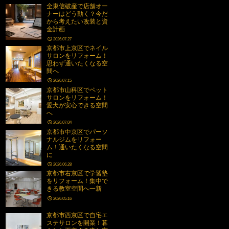
全東信破産で店舗オー
ナーはどう動く？今だ
から考えたい改装と資
金計画
2026.07.27
京都市上京区でネイル
サロンをリフォーム！
思わず通いたくなる空
間へ
2026.07.15
京都市山科区でペット
サロンをリフォーム！
愛犬が安心できる空間
へ
2026.07.04
京都市中京区でパーソ
ナルジムをリフォー
ム！通いたくなる空間
に
2026.06.28
京都市右京区で学習塾
をリフォーム！集中で
きる教室空間へ一新
2026.05.16
京都市西京区で自宅エ
ステサロンを開業！暮