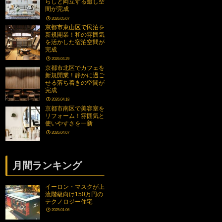
らしと両立する癒し空
間が完成
2026.05.07
京都市東山区で民泊を
新規開業！和の雰囲気
を活かした宿泊空間が
完成
2026.04.29
京都市北区でカフェを
新規開業！静かに過ご
せる落ち着きの空間が
完成
2026.04.18
京都市南区で美容室を
リフォーム！雰囲気と
使いやすさを一新
2026.04.07
月間ランキング
イーロン・マスクが上
流階級向け150万円の
テクノロジー住宅
2025.01.06