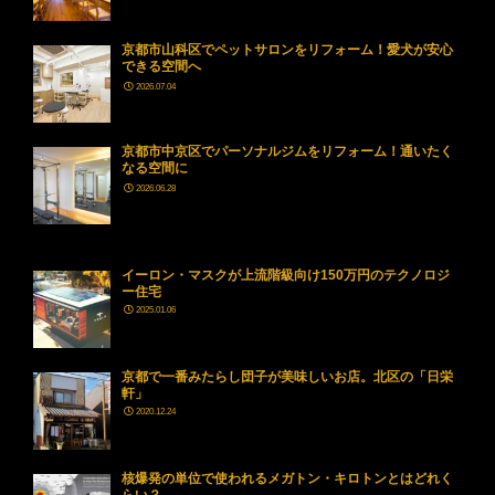
京都市山科区でペットサロンをリフォーム！愛犬が安心
できる空間へ
2026.07.04
京都市中京区でパーソナルジムをリフォーム！通いたく
なる空間に
2026.06.28
イーロン・マスクが上流階級向け150万円のテクノロジ
ー住宅
2025.01.06
京都で一番みたらし団子が美味しいお店。北区の「日栄
軒」
2020.12.24
核爆発の単位で使われるメガトン・キロトンとはどれく
らい？