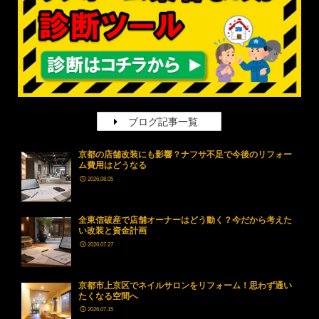
ブログ記事一覧
京都の店舗改装にも影響？ナフサ不足で今後のリフォー
ム費用はどうなる
2026.08.05
全東信破産で店舗オーナーはどう動く？今だから考えた
い改装と資金計画
2026.07.27
京都市上京区でネイルサロンをリフォーム！思わず通い
たくなる空間へ
2026.07.15