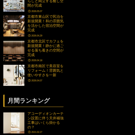
らしと両立する癒し空
間が完成
2026.05.07
京都市東山区で民泊を
新規開業！和の雰囲気
を活かした宿泊空間が
完成
2026.04.29
京都市北区でカフェを
新規開業！静かに過ご
せる落ち着きの空間が
完成
2026.04.18
京都市南区で美容室を
リフォーム！雰囲気と
使いやすさを一新
2026.04.07
月間ランキング
アコーディオンカーテ
ン設置に伴う天井補強
工事はいくら掛かる
の？
2021.02.27