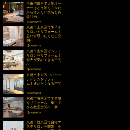
全東信破産で店舗オー
ナーはどう動く？今だ
から考えたい改装と資
金計画
2026.07.27
京都市上京区でネイル
サロンをリフォーム！
思わず通いたくなる空
間へ
2026.07.15
京都市山科区でペット
サロンをリフォーム！
愛犬が安心できる空間
へ
2026.07.04
京都市中京区でパーソ
ナルジムをリフォー
ム！通いたくなる空間
に
2026.06.28
京都市右京区で学習塾
をリフォーム！集中で
きる教室空間へ一新
2026.05.16
京都市西京区で自宅エ
ステサロンを開業！暮