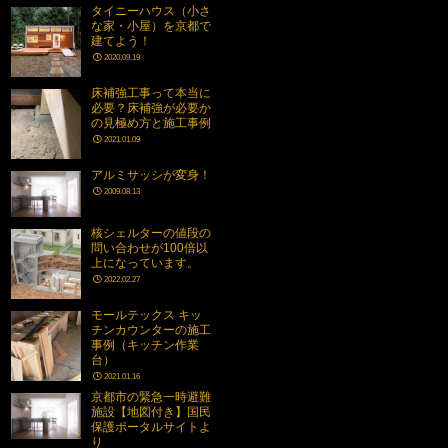
タイニーハウス（小さ
な家・小屋）を京都で
建てよう！
2020.09.19
床補強工事って本当に
必要？床補強が必要か
の見極め方と施工事例
2021.01.09
アルミサッシが変身！
2009.08.13
核シェルターの値段の
問い合わせが100倍以
上になっています。
2022.02.27
モールテックス キッ
チンカウンターの施工
事例（キッチン作業
台）
2021.01.16
京都市の緊急一時避難
施設【地図付き】国民
保護ポータルサイトよ
り