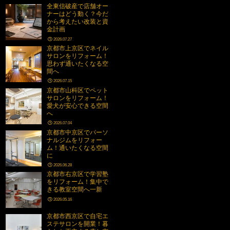
全東信破産で店舗オー
ナーはどう動く？今だ
から考えたい改装と資
金計画
2026.07.27
京都市上京区でネイル
サロンをリフォーム！
思わず通いたくなる空
間へ
2026.07.15
京都市山科区でペット
サロンをリフォーム！
愛犬が安心できる空間
へ
2026.07.04
京都市中京区でパーソ
ナルジムをリフォー
ム！通いたくなる空間
に
2026.06.28
京都市右京区で学習塾
をリフォーム！集中で
きる教室空間へ一新
2026.05.16
京都市西京区で自宅エ
ステサロンを開業！暮