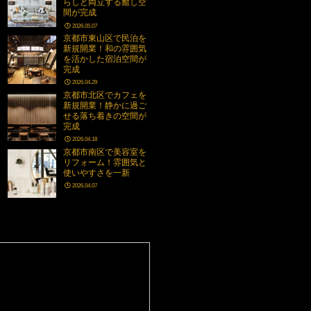
らしと両立する癒し空
間が完成
2026.05.07
京都市東山区で民泊を
新規開業！和の雰囲気
を活かした宿泊空間が
完成
2026.04.29
京都市北区でカフェを
新規開業！静かに過ご
せる落ち着きの空間が
完成
2026.04.18
京都市南区で美容室を
リフォーム！雰囲気と
使いやすさを一新
2026.04.07