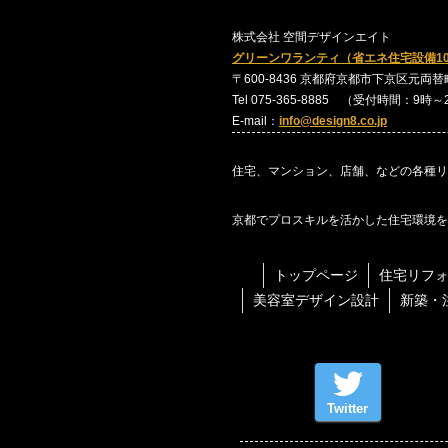
株式会社 空間デザインエイト
グリーンワランティ（省エネ住宅設備1
〒600-8436 京都府京都市下京区元両替町24
Tel 075-365-8885 （受付時間：9時
E-mail：
info@design8.co.jp
住宅、マンション、店舗、などの各種リ
京都でプロスキルを活かした住宅環境を
トップページ
住宅リフ
美容室デザイン設計
新築・
Twitter