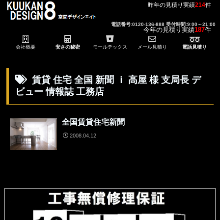
昨年の見積り実績
214
件
電話番号:0120-136-888 受付時間:9:00～21:00
今年の見積り実績
187
件
会社概要
安さの秘密
モールテックス
メール見積り
電話見積り
賃貸 住宅 全国 新聞 ｉ 高屋 様 支局長 デ
ビュー 情報誌 工務店
全国賃貸住宅新聞
2008.04.12