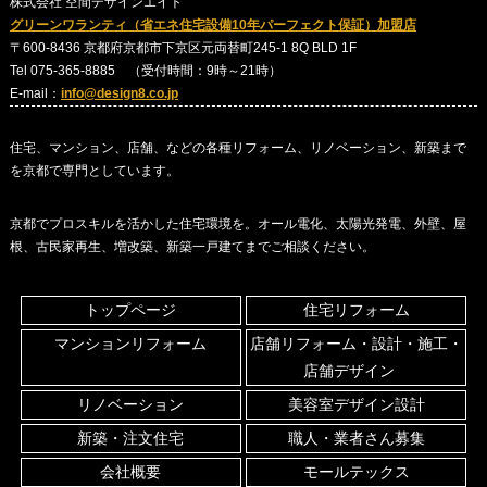
株式会社 空間デザインエイト
グリーンワランティ（省エネ住宅設備10年パーフェクト保証）加盟店
〒600-8436 京都府京都市下京区元両替町245-1 8Q BLD 1F
Tel 075-365-8885 （受付時間：9時～21時）
E-mail：
info@design8.co.jp
住宅、マンション、店舗、などの各種リフォーム、リノベーション、新築まで
を京都で専門としています。
京都でプロスキルを活かした住宅環境を。オール電化、太陽光発電、外壁、屋
根、古民家再生、増改築、新築一戸建てまでご相談ください。
トップページ
住宅リフォーム
マンションリフォーム
店舗リフォーム・設計・施工・
店舗デザイン
リノベーション
美容室デザイン設計
新築・注文住宅
職人・業者さん募集
会社概要
モールテックス