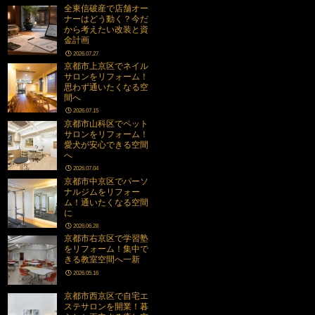
全東信破産で店舗オー
ナーはどう動く？今だ
から考えたい改装と資
金計画
2026.07.27
京都市上京区でネイル
サロンをリフォーム！
思わず通いたくなる空
間へ
2026.07.15
京都市山科区でペット
サロンをリフォーム！
愛犬が安心できる空間
へ
2026.07.04
京都市中京区でパーソ
ナルジムをリフォー
ム！通いたくなる空間
に
2026.06.28
京都市右京区で学習塾
をリフォーム！集中で
きる教室空間へ一新
2026.05.16
京都市西京区で自宅エ
ステサロンを開業！暮