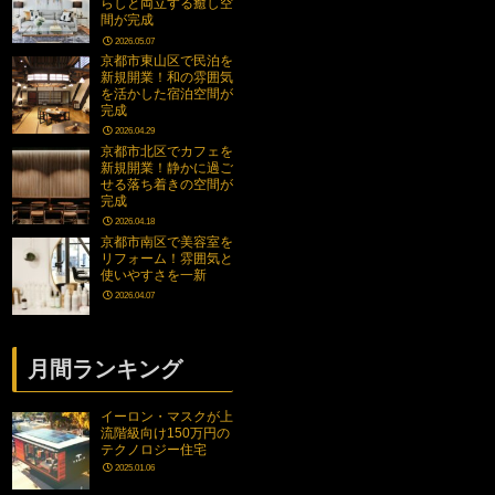
らしと両立する癒し空
間が完成
2026.05.07
京都市東山区で民泊を
新規開業！和の雰囲気
を活かした宿泊空間が
完成
2026.04.29
京都市北区でカフェを
新規開業！静かに過ご
せる落ち着きの空間が
完成
2026.04.18
京都市南区で美容室を
リフォーム！雰囲気と
使いやすさを一新
2026.04.07
月間ランキング
イーロン・マスクが上
流階級向け150万円の
テクノロジー住宅
2025.01.06