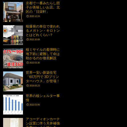
京都で一番みたらし団
子が美味しいお店。北
区の「日栄軒」
2020.12.24
核爆発の単位で使われ
るメガトン・キロトン
とはどれくらい？
2022.10.09
核ミサイルの着弾時に
地下鉄に避難して命は
助かるのか徹底解説
2022.03.30
世界一安い新築住宅
「60万円で 3Dプリン
ターハウス」が登場！
2019.05.23
世界の核シェルター事
情
2022.03.06
アコーディオンカーテ
ン設置に伴う天井補強