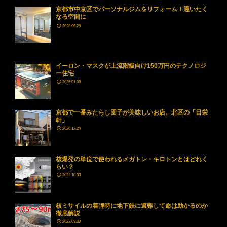
京都市中京区でパーソナルジムをリフォーム！通いたく
なる空間に
2026.06.28
イーロン・マスクが上流階級向け150万円のテクノロジ
ー住宅
2025.01.06
京都で一番みたらし団子が美味しいお店。北区の「日栄
軒」
2020.12.24
核爆発の単位で使われるメガトン・キロトンとはどれく
らい？
2022.10.09
核ミサイルの着弾時に地下鉄に避難して命は助かるのか
徹底解説
2022.03.30