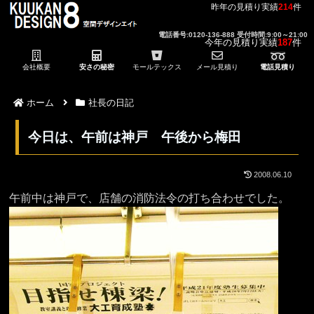
昨年の見積り実績
214
件
電話番号:0120-136-888 受付時間:9:00～21:00
今年の見積り実績
187
件
会社概要
安さの秘密
モールテックス
メール見積り
電話見積り
ホーム
社長の日記
今日は、午前は神戸 午後から梅田
2008.06.10
午前中は神戸で、店舗の消防法令の打ち合わせでした。