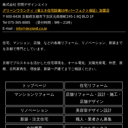
株式会社 空間デザインエイト
グリーンワランティ（省エネ住宅設備10年パーフェクト保証）加盟店
〒600-8436 京都府京都市下京区元両替町245-1 8Q BLD 1F
Tel 075-365-8885 （受付時間：9時～21時）
E-mail：
info@design8.co.jp
住宅、マンション、店舗、などの各種リフォーム、リノベーション、新築まで
を京都で専門としています。
京都でプロスキルを活かした住宅環境を。オール電化、太陽光発電、外壁、屋
根、古民家再生、増改築、新築一戸建てまでご相談ください。
トップページ
住宅リフォーム
マンションリフォーム
店舗リフォーム・設計・施工・
店舗デザイン
リノベーション
美容室デザイン設計
新築・注文住宅
職人・業者さん募集
会社概要
モールテックス