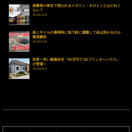
核爆発の単位で使われるメガトン・キロトンとはどれく
らい？
2022.10.09
核ミサイルの着弾時に地下鉄に避難して命は助かるのか
徹底解説
2022.03.30
世界一安い新築住宅「60万円で 3Dプリンターハウス」
が登場！
2019.05.23