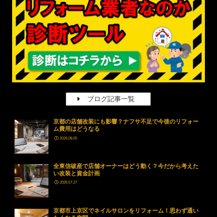
ブログ記事一覧
京都の店舗改装にも影響？ナフサ不足で今後のリフォー
ム費用はどうなる
2026.08.05
全東信破産で店舗オーナーはどう動く？今だから考えた
い改装と資金計画
2026.07.27
京都市上京区でネイルサロンをリフォーム！思わず通い