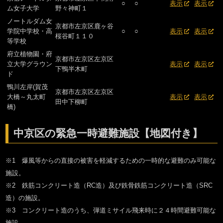
○
○
表示
表示
ム女子大学
野々神町１
ノートルダム女
京都市左京区鹿ヶ谷
学院中学校・高
○
○
表示
表示
桜谷町１１０
等学校
府立植物園・府
京都市左京区左京区
立大学グラウン
表示
表示
下鴨半木町
ド
鴨川左岸(賀茂
京都市左京区左京区
大橋～丸太町
表示
表示
田中下柳町
橋)
中京区の緊急一時避難施設【地図付き】
※1 爆風等からの直接の被害を軽減するための一時的な避難のみ可能な
施設。
※2 鉄筋コンクリート造（RC造）及び鉄骨鉄筋コンクリート造（SRC
造）の施設。
※3 コンクリート造のうち、弾道ミサイル飛来時に２４時間避難可能な
施設。