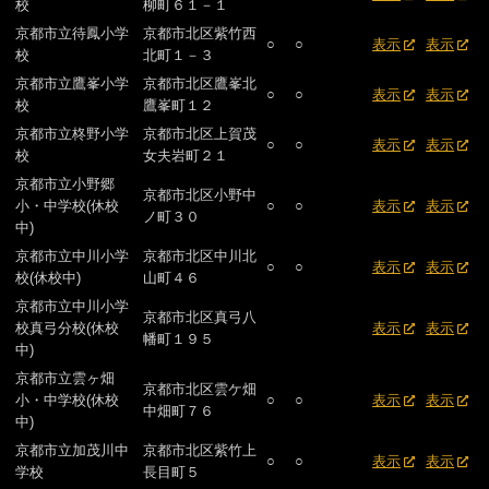
校
柳町６１－１
京都市立待鳳小学
京都市北区紫竹西
○
○
表示
表示
校
北町１－３
京都市立鷹峯小学
京都市北区鷹峯北
○
○
表示
表示
校
鷹峯町１２
京都市立柊野小学
京都市北区上賀茂
○
○
表示
表示
校
女夫岩町２１
京都市立小野郷
京都市北区小野中
小・中学校(休校
○
○
表示
表示
ノ町３０
中)
京都市立中川小学
京都市北区中川北
○
○
表示
表示
校(休校中)
山町４６
京都市立中川小学
京都市北区真弓八
校真弓分校(休校
表示
表示
幡町１９５
中)
京都市立雲ヶ畑
京都市北区雲ケ畑
小・中学校(休校
○
○
表示
表示
中畑町７６
中)
京都市立加茂川中
京都市北区紫竹上
○
○
表示
表示
学校
長目町５