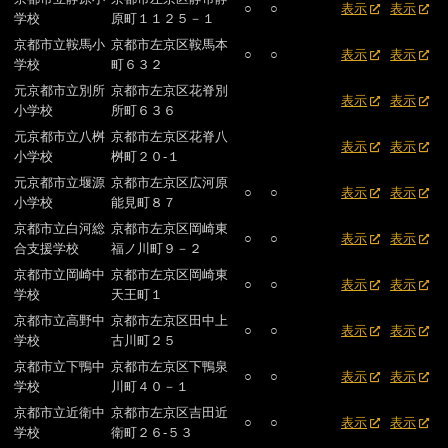
○
○
表示
表示
学校
原町１１２５－１
京都市立鞍馬小
京都市左京区鞍馬本
○
○
表示
表示
学校
町６３２
元京都市立別所
京都市左京区花脊別
表示
表示
小学校
所町６３６
元京都市立八桝
京都市左京区花脊八
表示
表示
小学校
桝町２０-１
元京都市立堰源
京都市左京区広河原
○
○
表示
表示
小学校
能見町８７
京都市立白河総
京都市左京区岡崎東
○
○
表示
表示
合支援学校
福ノ川町９－２
京都市立岡崎中
京都市左京区岡崎東
○
○
表示
表示
学校
天王町１
京都市立高野中
京都市左京区田中上
○
○
表示
表示
学校
古川町２５
京都市立下鴨中
京都市左京区下鴨泉
○
○
表示
表示
学校
川町４０－１
京都市立近衛中
京都市左京区吉田近
○
○
表示
表示
学校
衛町２６-５３