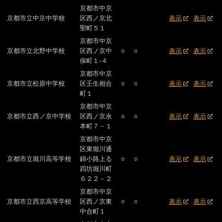
京都市中京
京都市立中京中学校
区西ノ京北
表示
表示
聖町５１
京都市中京
京都市立北野中学校
区西ノ京中
○
○
表示
表示
保町１-４
京都市中京
京都市立松原中学校
区壬生相合
○
○
表示
表示
町１
京都市中京
京都市立西ノ京中学校
区西ノ京永
○
○
表示
表示
本町７－１
京都市中京
区東堀川通
京都市立堀川高等学校
錦小路上る
○
○
表示
表示
四坊堀川町
６２２－２
京都市中京
京都市立西京高等学校
区西ノ京東
○
○
表示
表示
中合町１