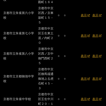
殿町１６４
京都市中京
京都市立朱雀第六小学
区西ノ京車
○
○
表示
表示
校
坂町１５－
５
京都市中京
京都市立朱雀第七小学
区壬生東土
○
○
表示
表示
校
居ノ内町２
０
京都市中京
京都市立朱雀第八小学
区西ノ京中
○
○
表示
表示
校
御門西町２
５
京都市中京
区柳馬場通
京都市立京都御池中学
御池上る虎
○
○
表示
表示
校
石町４５－
３
京都市中京
京都市立朱雀中学校
区壬生中川
○
○
表示
表示
町２０－１