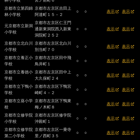
林小学校
宮ノ前町６
京都市立第四錦
京都市左京区吉田上
○
○
表示
表示
林小学校
阿達町１５－２
京都市左京区仁王門
元京都市立新洞
通新東洞院西入新東
○
○
表示
表示
小学校
洞院町２５２
京都市立北白川
京都市左京区北白川
○
○
表示
表示
小学校
別当町７０
京都市立養正小
京都市左京区田中飛
○
○
表示
表示
学校
鳥井町１
京都市立養徳小
京都市左京区田中上
○
○
表示
表示
学校
大久保町２４
京都市立下鴨小
京都市左京区下鴨宮
○
○
表示
表示
学校
崎町４－２
京都市立葵小学
京都市左京区下鴨東
○
○
表示
表示
校
梅ノ木町８
京都市立修学院
京都市左京区修学院
○
○
表示
表示
小学校
沖殿町１
京都市立修学院
京都市左京区一乗寺
○
○
表示
表示
第二小学校
里ノ西町３５