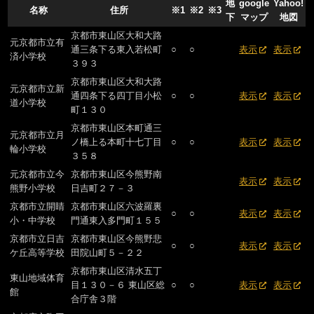
地
google
Yahoo!
名称
住所
※1
※2
※3
下
マップ
地図
京都市東山区大和大路
元京都市立有
通三条下る東入若松町
○
○
表示
表示
済小学校
３９３
京都市東山区大和大路
元京都市立新
通四条下る四丁目小松
○
○
表示
表示
道小学校
町１３０
京都市東山区本町通三
元京都市立月
ノ橋上る本町十七丁目
○
○
表示
表示
輪小学校
３５８
元京都市立今
京都市東山区今熊野南
表示
表示
熊野小学校
日吉町２７－３
京都市立開睛
京都市東山区六波羅裏
○
○
表示
表示
小・中学校
門通東入多門町１５５
京都市立日吉
京都市東山区今熊野悲
○
○
表示
表示
ケ丘高等学校
田院山町５－２２
京都市東山区清水五丁
東山地域体育
目１３０－６ 東山区総
○
○
表示
表示
館
合庁舎３階