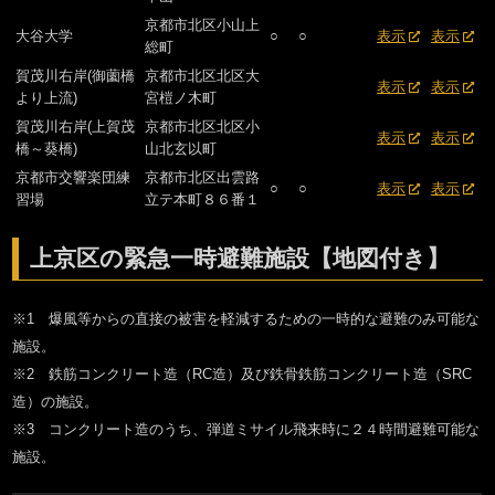
京都市北区小山上
大谷大学
○
○
表示
表示
総町
賀茂川右岸(御薗橋
京都市北区北区大
表示
表示
より上流)
宮榿ノ木町
賀茂川右岸(上賀茂
京都市北区北区小
表示
表示
橋～葵橋)
山北玄以町
京都市交響楽団練
京都市北区出雲路
○
○
表示
表示
習場
立テ本町８６番１
上京区の緊急一時避難施設【地図付き】
※1 爆風等からの直接の被害を軽減するための一時的な避難のみ可能な
施設。
※2 鉄筋コンクリート造（RC造）及び鉄骨鉄筋コンクリート造（SRC
造）の施設。
※3 コンクリート造のうち、弾道ミサイル飛来時に２４時間避難可能な
施設。