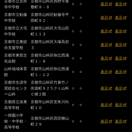
京都市立安祥
京都市山科区西野今屋
○
○
表示
表示
寺中学校
敷町９－６
京都市立勧修
京都市山科区勧修寺平
○
○
表示
表示
中学校
田町９２
京都市立大宅
京都市山科区大宅山田
○
○
表示
表示
中学校
町１１３
京都市立東総
京都市山科区大塚高岩
○
○
表示
表示
合支援学校
３
京都市東部文
京都市山科区椥辻西浦
○
○
表示
表示
化会館
町１－８
山科地域体育
京都市山科区椥辻西浦
○
○
表示
表示
館
町１－１２
京都市生涯学
京都市山科区竹鼻竹ノ
習総合センタ
街道町９２ラクト山科
○
○
表示
表示
ー山科
Ｃ棟２階
京都府立洛東
京都市山科区安朱川向
○
○
表示
表示
高等学校
町１０
一燈園小学
京都市山科区四宮柳山
校・中学校・
○
○
表示
表示
町２９
高等学校