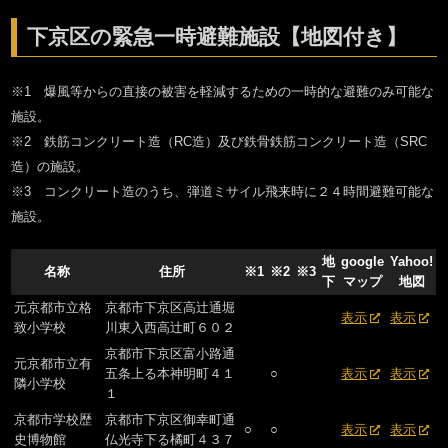
下京区の緊急一時避難施設【地図付き】
※1 爆風等からの直接の被害を軽減するための一時的な避難のみ可能な
施設。
※2 鉄筋コンクリート造（RC造）及び鉄骨鉄筋コンクリート造（SRC
造）の施設。
※3 コンクリート造のうち、弾道ミサイル飛来時に２４時間避難可能な
施設。
地
google
Yahoo!
名称
住所
※1
※2
※3
下
マップ
地図
元京都市立格
京都市下京区高辻通堀
表示
表示
致小学校
川東入西高辻町６０２
京都市下京区富小路通
元京都市立有
五条上る本神明町４１
○
表示
表示
隣小学校
１
京都市学校歴
京都市下京区御幸町通
○
○
表示
表示
史博物館
仏光寺下る橘町４３７