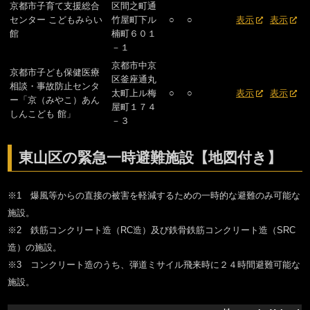
京都市子育て支援総合
区間之町通
センター こどもみらい
竹屋町下ル
○
○
表示
表示
館
楠町６０１
－１
京都市中京
京都市子ども保健医療
区釜座通丸
相談・事故防止センタ
太町上ル梅
○
○
表示
表示
ー「京（みやこ）あん
屋町１７４
しんこども 館」
－３
東山区の緊急一時避難施設【地図付き】
※1 爆風等からの直接の被害を軽減するための一時的な避難のみ可能な
施設。
※2 鉄筋コンクリート造（RC造）及び鉄骨鉄筋コンクリート造（SRC
造）の施設。
※3 コンクリート造のうち、弾道ミサイル飛来時に２４時間避難可能な
施設。