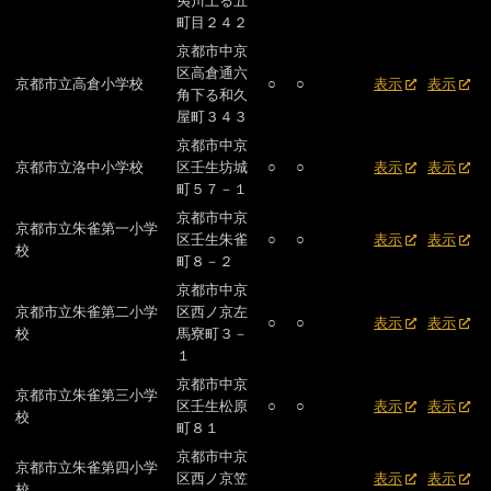
夷川上る五
町目２４２
京都市中京
区高倉通六
京都市立高倉小学校
○
○
表示
表示
角下る和久
屋町３４３
京都市中京
京都市立洛中小学校
区壬生坊城
○
○
表示
表示
町５７－１
京都市中京
京都市立朱雀第一小学
区壬生朱雀
○
○
表示
表示
校
町８－２
京都市中京
京都市立朱雀第二小学
区西ノ京左
○
○
表示
表示
校
馬寮町３－
１
京都市中京
京都市立朱雀第三小学
区壬生松原
○
○
表示
表示
校
町８１
京都市中京
京都市立朱雀第四小学
区西ノ京笠
表示
表示
校