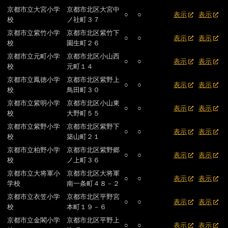
京都市立大宮小学
京都市北区大宮中
○
○
表示
表示
校
ノ社町３７
京都市立紫竹小学
京都市北区紫竹下
○
○
表示
表示
校
園生町２６
京都市立元町小学
京都市北区小山西
○
○
表示
表示
校
元町１４
京都市立鳳徳小学
京都市北区紫野上
○
○
表示
表示
校
鳥田町３０
京都市立紫明小学
京都市北区小山東
○
○
表示
表示
校
大野町５５
京都市立紫野小学
京都市北区紫野下
○
○
表示
表示
校
築山町２１
京都市立柏野小学
京都市北区紫野郷
○
○
表示
表示
校
ノ上町３６
京都市立大将軍小
京都市北区大将軍
○
○
表示
表示
学校
南一条町４８－２
京都市立衣笠小学
京都市北区平野宮
○
○
表示
表示
校
本町１９－６
京都市立金閣小学
京都市北区平野上
○
○
表示
表示