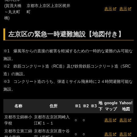
(賀茂大橋
京都市上京区上京区梶井
表示
表示
～丸太町
町
橋)
左京区の緊急一時避難施設【地図付き】
※1 爆風等からの直接の被害を軽減するための一時的な避難のみ可能な
施設。
※2 鉄筋コンクリート造（RC造）及び鉄骨鉄筋コンクリート造（SRC
造）の施設。
※3 コンクリート造のうち、弾道ミサイル飛来時に２４時間避難可能な
施設。
地
google
Yahoo!
名称
住所
※1
※2
※3
下
マップ
地図
京都市立錦林小
京都市左京区岡崎入
○
○
表示
表示
学校
江町１－１
京都市立第三錦
京都市左京区鹿ケ谷
○
○
表示
表示