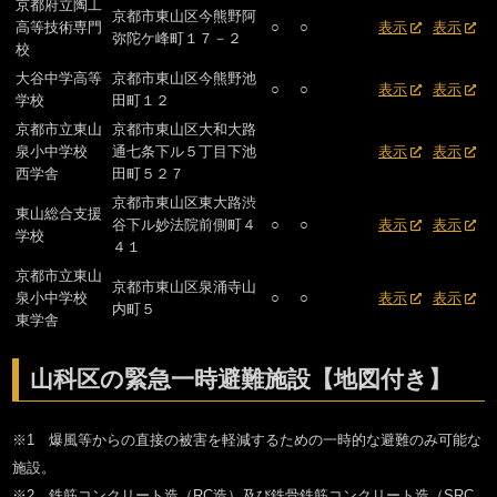
京都府立陶工
京都市東山区今熊野阿
高等技術専門
○
○
表示
表示
弥陀ケ峰町１７－２
校
大谷中学高等
京都市東山区今熊野池
○
○
表示
表示
学校
田町１２
京都市立東山
京都市東山区大和大路
泉小中学校
通七条下ル５丁目下池
表示
表示
西学舎
田町５２７
京都市東山区東大路渋
東山総合支援
谷下ル妙法院前側町４
○
○
表示
表示
学校
４１
京都市立東山
京都市東山区泉涌寺山
泉小中学校
○
○
表示
表示
内町５
東学舎
山科区の緊急一時避難施設【地図付き】
※1 爆風等からの直接の被害を軽減するための一時的な避難のみ可能な
施設。
※2 鉄筋コンクリート造（RC造）及び鉄骨鉄筋コンクリート造（SRC