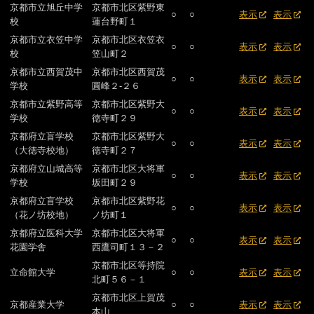
京都市立旭丘中学
京都市北区紫野東
○
○
表示
表示
校
蓮台野町１
京都市立衣笠中学
京都市北区衣笠衣
○
○
表示
表示
校
笠山町２
京都市立西賀茂中
京都市北区西賀茂
○
○
表示
表示
学校
圓峰２-２６
京都市立紫野高等
京都市北区紫野大
○
○
表示
表示
学校
徳寺町２９
京都府立盲学校
京都市北区紫野大
○
○
表示
表示
（大徳寺校地）
徳寺町２７
京都府立山城高等
京都市北区大将軍
○
○
表示
表示
学校
坂田町２９
京都府立盲学校
京都市北区紫野花
○
○
表示
表示
（花ノ坊校地）
ノ坊町１
京都府立医科大学
京都市北区大将軍
○
○
表示
表示
花園学舎
西鷹司町１３－２
京都市北区等持院
立命館大学
○
○
表示
表示
北町５６－１
京都市北区上賀茂
京都産業大学
○
○
表示
表示
本山