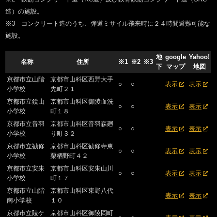
造）の施設。
※3 コンクリート造のうち、弾道ミサイル飛来時に２４時間避難可能な
施設。
地
google
Yahoo!
名称
住所
※1
※2
※3
下
マップ
地図
京都市立山階
京都市山科区西野大手
○
○
表示
表示
小学校
先町２１
京都市立鏡山
京都市山科区御陵血洗
○
○
表示
表示
小学校
町１８
京都市立音羽
京都市山科区音羽森廻
○
○
表示
表示
小学校
り町３２
京都市立勧修
京都市山科区勧修寺東
○
○
表示
表示
小学校
栗栖野町４２
京都市立安朱
京都市山科区安朱山川
○
○
表示
表示
小学校
町１７
京都市立山階
京都市山科区東野八代
表示
表示
南小学校
１０
京都市立陵ケ
京都市山科区御陵岡町