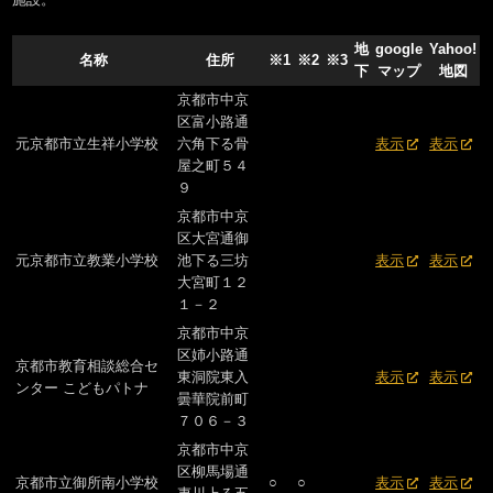
地
google
Yahoo!
名称
住所
※1
※2
※3
下
マップ
地図
京都市中京
区富小路通
元京都市立生祥小学校
六角下る骨
表示
表示
屋之町５４
９
京都市中京
区大宮通御
元京都市立教業小学校
池下る三坊
表示
表示
大宮町１２
１－２
京都市中京
区姉小路通
京都市教育相談総合セ
東洞院東入
表示
表示
ンター こどもパトナ
曇華院前町
７０６－３
京都市中京
区柳馬場通
京都市立御所南小学校
○
○
表示
表示