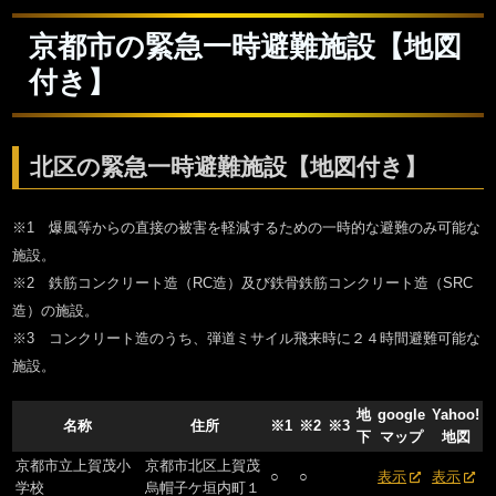
京都市の緊急一時避難施設【地図
付き】
北区の緊急一時避難施設【地図付き】
※1 爆風等からの直接の被害を軽減するための一時的な避難のみ可能な
施設。
※2 鉄筋コンクリート造（RC造）及び鉄骨鉄筋コンクリート造（SRC
造）の施設。
※3 コンクリート造のうち、弾道ミサイル飛来時に２４時間避難可能な
施設。
地
google
Yahoo!
名称
住所
※1
※2
※3
下
マップ
地図
京都市立上賀茂小
京都市北区上賀茂
○
○
表示
表示
学校
烏帽子ケ垣内町１