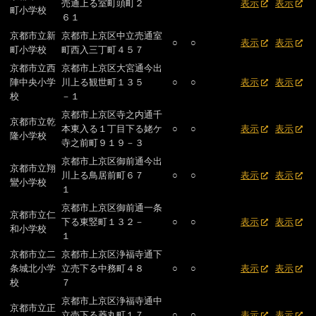
売通上る室町頭町２
表示
表示
町小学校
６１
京都市立新
京都市上京区中立売通室
○
○
表示
表示
町小学校
町西入三丁町４５７
京都市立西
京都市上京区大宮通今出
陣中央小学
川上る観世町１３５
○
○
表示
表示
校
－１
京都市上京区寺之内通千
京都市立乾
本東入る１丁目下る姥ケ
○
○
表示
表示
隆小学校
寺之前町９１９－３
京都市上京区御前通今出
京都市立翔
川上る鳥居前町６７
○
○
表示
表示
鸞小学校
１
京都市上京区御前通一条
京都市立仁
下る東竪町１３２－
○
○
表示
表示
和小学校
１
京都市立二
京都市上京区浄福寺通下
条城北小学
立売下る中務町４８
○
○
表示
表示
校
７
京都市上京区浄福寺通中
京都市立正
立売下る菱丸町１７
○
○
表示
表示