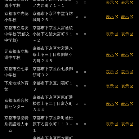
○
○
表示
表示
路小学校
ノ内西町７１－１
京都市立光徳
京都市下京区中堂寺坊
○
○
表示
表示
小学校
城町２６-１
京都市立洛友
京都市下京区大宮通綾
中学校(元郁文
小路下る綾大宮町５１
○
○
表示
表示
中学校)
－２
京都市下京区大宮通八
元京都市立梅
条上る三丁目東側垣ケ
表示
表示
逕中学校
内町２４８
京都市立七条
京都市下京区西七条御
○
○
表示
表示
中学校
領町３２
下京地域体育
京都市下京区川端町１
○
○
表示
表示
館
３
京都市下京区河原町通
京都市総合教
松原上る二丁目富永町
○
○
表示
表示
育センター
３４４
京都市修徳特
京都市下京区新町通松
別養護老人ホ
原下る富永町１１０－
○
○
表示
表示
ーム
１
京都市下京区西木屋町