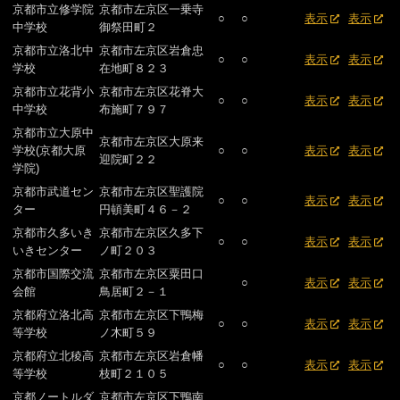
京都市立修学院
京都市左京区一乗寺
○
○
表示
表示
中学校
御祭田町２
京都市立洛北中
京都市左京区岩倉忠
○
○
表示
表示
学校
在地町８２３
京都市立花背小
京都市左京区花脊大
○
○
表示
表示
中学校
布施町７９７
京都市立大原中
京都市左京区大原来
学校(京都大原
○
○
表示
表示
迎院町２２
学院)
京都市武道セン
京都市左京区聖護院
○
○
表示
表示
ター
円頓美町４６－２
京都市久多いき
京都市左京区久多下
○
○
表示
表示
いきセンター
ノ町２０３
京都市国際交流
京都市左京区粟田口
○
表示
表示
会館
鳥居町２－１
京都府立洛北高
京都市左京区下鴨梅
○
○
表示
表示
等学校
ノ木町５９
京都府立北稜高
京都市左京区岩倉幡
○
○
表示
表示
等学校
枝町２１０５
京都ノートルダ
京都市左京区下鴨南