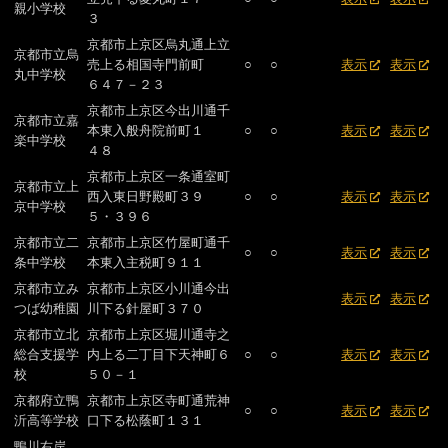
親小学校
３
京都市上京区烏丸通上立
京都市立烏
売上る相国寺門前町
○
○
表示
表示
丸中学校
６４７－２３
京都市上京区今出川通千
京都市立嘉
本東入般舟院前町１
○
○
表示
表示
楽中学校
４８
京都市上京区一条通室町
京都市立上
西入東日野殿町３９
○
○
表示
表示
京中学校
５・３９６
京都市立二
京都市上京区竹屋町通千
○
○
表示
表示
条中学校
本東入主税町９１１
京都市立み
京都市上京区小川通今出
表示
表示
つば幼稚園
川下る針屋町３７０
京都市立北
京都市上京区堀川通寺之
総合支援学
内上る二丁目下天神町６
○
○
表示
表示
校
５０－１
京都府立鴨
京都市上京区寺町通荒神
○
○
表示
表示
沂高等学校
口下る松蔭町１３１
鴨川右岸