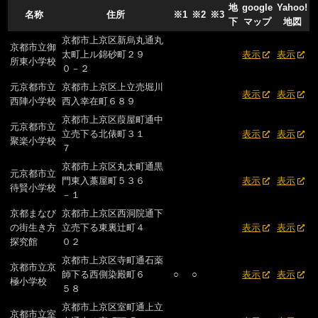
地
google
Yahoo!
名称
住所
※1
※2
※3
下
マップ
地図
京都市上京区新烏丸通丸
京都市立御
太町上ル錦砂町２９
表示
表示
所東小学校
０－２
元京都市立
京都市上京区上立売堀川
表示
表示
西陣小学校
西入幸在町６８９
京都市上京区葭屋町通中
元京都市立
立売下る北俵町３１
表示
表示
聚楽小学校
７
京都市上京区丸太町通黒
元京都市立
門東入藁屋町５３６
表示
表示
待賢小学校
－１
京都まなび
京都市上京区西洞院通下
の街生き方
立売下る東裏辻町４
表示
表示
探究館
０２
京都市上京区寺町通石薬
京都市立京
師下る西側染殿町６
○
○
表示
表示
極小学校
５８
京都市上京区室町通上立
京都市立室