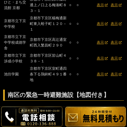
ひと・まち交
通上ノ口上る梅湊町８
○
○
表示
表示
流館 京都
３－１
京都市下京区楊梅通新
京都市立下京
町東入蛭子町１２０－
○
○
表示
表示
中学校
１
京都市立下京
京都市下京区高辻通室
中学校成徳学
○
○
表示
表示
町西入繁昌町２９０
舎
京都市立下京
京都市下京区皆山町４
○
○
表示
表示
渉成小学校
３８－１
京都市下京区室町通四
池坊学園
条下る鶏鉾町４９１番
○
○
表示
表示
地
南区の緊急一時避難施設【地図付き】
※1 爆風等からの直接の被害を軽減するための一時的な避難のみ可能な
お気軽に無料相談してください
メールでのお問い合わせ
0120-136-888
施設。
当日または翌営業日に返信いたします。
9:00 – 21:00 [ 日曜除く ]
※2 鉄筋コンクリート造（RC造）及び鉄骨鉄筋コンクリート造（SRC