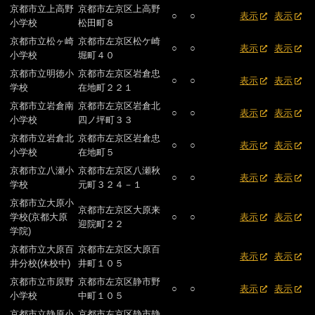
京都市立上高野
京都市左京区上高野
○
○
表示
表示
小学校
松田町８
京都市立松ヶ崎
京都市左京区松ケ崎
○
○
表示
表示
小学校
堀町４０
京都市立明徳小
京都市左京区岩倉忠
○
○
表示
表示
学校
在地町２２１
京都市立岩倉南
京都市左京区岩倉北
○
○
表示
表示
小学校
四ノ坪町３３
京都市立岩倉北
京都市左京区岩倉忠
○
○
表示
表示
小学校
在地町５
京都市立八瀬小
京都市左京区八瀬秋
○
○
表示
表示
学校
元町３２４－１
京都市立大原小
京都市左京区大原来
学校(京都大原
○
○
表示
表示
迎院町２２
学院)
京都市立大原百
京都市左京区大原百
表示
表示
井分校(休校中)
井町１０５
京都市立市原野
京都市左京区静市野
○
○
表示
表示
小学校
中町１０５
京都市立静原小
京都市左京区静市静