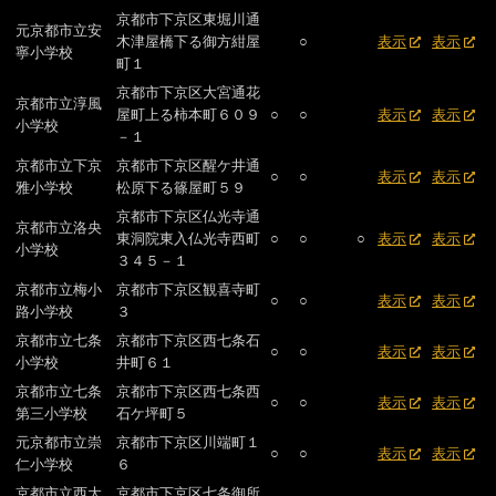
京都市下京区東堀川通
元京都市立安
木津屋橋下る御方紺屋
○
表示
表示
寧小学校
町１
京都市下京区大宮通花
京都市立淳風
屋町上る柿本町６０９
○
○
表示
表示
小学校
－１
京都市立下京
京都市下京区醒ケ井通
○
○
表示
表示
雅小学校
松原下る篠屋町５９
京都市下京区仏光寺通
京都市立洛央
東洞院東入仏光寺西町
○
○
○
表示
表示
小学校
３４５－１
京都市立梅小
京都市下京区観喜寺町
○
○
表示
表示
路小学校
３
京都市立七条
京都市下京区西七条石
○
○
表示
表示
小学校
井町６１
京都市立七条
京都市下京区西七条西
○
○
表示
表示
第三小学校
石ケ坪町５
元京都市立崇
京都市下京区川端町１
○
○
表示
表示
仁小学校
６
京都市立西大
京都市下京区七条御所