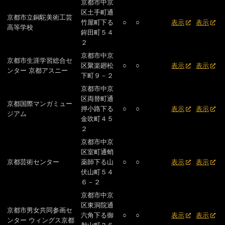
京都市中京
区土手町通
京都市立銅駝美術工芸
竹屋町下る
○
○
表示
表示
高等学校
鉾田町５４
２
京都市中京
京都市生涯学習総合セ
区聚楽廻松
○
○
表示
表示
ンター 京都アスニー
下町９－２
京都市中京
区両替町通
京都国際マンガミュー
押小路下る
○
○
表示
表示
ジアム
金吹町４５
２
京都市中京
区室町通蛸
京都芸術センター
薬師下る山
○
○
表示
表示
伏山町５４
６－２
京都市中京
区東洞院通
京都市男女共同参画セ
六角下る御
○
○
表示
表示
ンター ウィングス京都