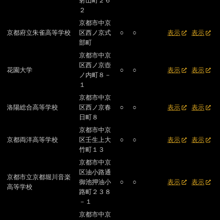
射山町２６
２
京都市中京
京都府立朱雀高等学校
区西ノ京式
○
○
表示
表示
部町
京都市中京
区西ノ京壺
花園大学
○
○
表示
表示
ノ内町８－
１
京都市中京
洛陽総合高等学校
区西ノ京春
○
○
表示
表示
日町８
京都市中京
京都両洋高等学校
区壬生上大
○
○
表示
表示
竹町１３
京都市中京
区油小路通
京都市立京都堀川音楽
御池押油小
○
○
表示
表示
高等学校
路町２３８
－１
京都市中京