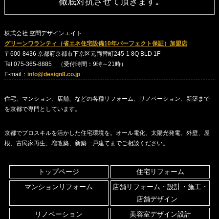
徹底対抗させて頂きます｡
株式会社 空間デザインエイト
グリーンワランティ（省エネ住宅設備10年パーフェクト保証）加盟店
〒600-8436 京都府京都市下京区元両替町245-1 8Q BLD 1F
Tel 075-365-8885 （受付時間：9時～21時）
E-mail：
info@design8.co.jp
住宅、マンション、店舗、などの各種リフォーム、リノベーション、新築まで
を京都で専門としています。
京都でプロスキルを活かした住宅環境を。オール電化、太陽光発電、外壁、屋
根、古民家再生、増改築、新築一戸建てまでご相談ください。
トップページ
住宅リフォーム
マンションリフォーム
店舗リフォーム・設計・施工・
店舗デザイン
リノベーション
美容室デザイン設計