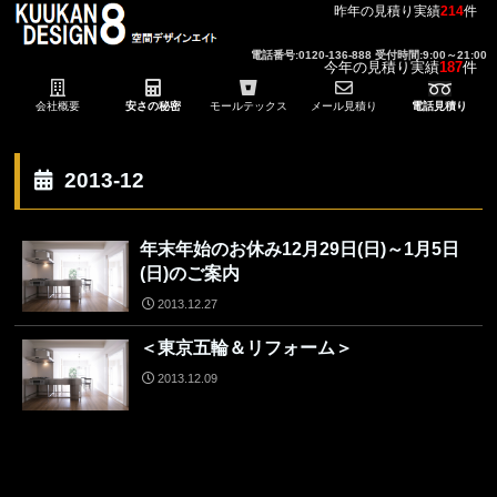
昨年の見積り実績
214
件
電話番号:0120-136-888 受付時間:9:00～21:00
今年の見積り実績
187
件
会社概要
安さの秘密
モールテックス
メール見積り
電話見積り
2013-12
年末年始のお休み12月29日(日)～1月5日
(日)のご案内
2013.12.27
＜東京五輪＆リフォーム＞
2013.12.09