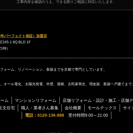
工事内容を確認のうえ、できる限りご相談に対応いたします。
0年パーフェクト保証）加盟店
5-1 8Q BLD 1F
～21時）
フォーム、リノベーション、新築までを京都で専門としています。
。オール電化、太陽光発電、外壁、屋根、古民家再生、増改築、新築一戸建てまで
ォーム
マンションリフォーム
店舗リフォーム・設計・施工・店舗
注文住宅
職人・業者さん募集
会社概要
モールテックス
サイ
電話：0120-136-888
受付時間9:00～21:00