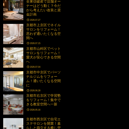
全東信破産で店舗オー
ナーはどう動く？今だ
から考えたい改装と資
金計画
2026.07.27
京都市上京区でネイル
サロンをリフォーム！
思わず通いたくなる空
間へ
2026.07.15
京都市山科区でペット
サロンをリフォーム！
愛犬が安心できる空間
へ
2026.07.04
京都市中京区でパーソ
ナルジムをリフォー
ム！通いたくなる空間
に
2026.06.28
京都市右京区で学習塾
をリフォーム！集中で
きる教室空間へ一新
2026.05.16
京都市西京区で自宅エ
ステサロンを開業！暮
らしと両立する癒し空