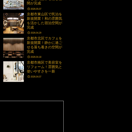
間が完成
2026.05.07
京都市東山区で民泊を
新規開業！和の雰囲気
を活かした宿泊空間が
完成
2026.04.29
京都市北区でカフェを
新規開業！静かに過ご
せる落ち着きの空間が
完成
2026.04.18
京都市南区で美容室を
リフォーム！雰囲気と
使いやすさを一新
2026.04.07