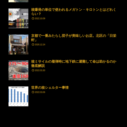
核爆発の単位で使われるメガトン・キロトンとはどれく
らい？
2022.10.09
京都で一番みたらし団子が美味しいお店。北区の「日栄
軒」
2020.12.24
核ミサイルの着弾時に地下鉄に避難して命は助かるのか
徹底解説
2022.03.30
世界の核シェルター事情
2022.03.06