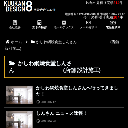
昨年の見積り実績
214
件
電話番号:0120-136-888 受付時間:9:00～21:00
今年の見積り実績
187
件
会社概要
安さの秘密
モールテックス
メール見積り
電話見積り
ホーム
かしわ網焼食堂しんさん (店舗
設計施工)
かしわ網焼食堂しんさ
ん (店舗 設計施工)
かしわ網焼食堂しんさんへ行ってきまし
た！
2008.06.12
しんさん ニュ－ス速報！
2008.04.26