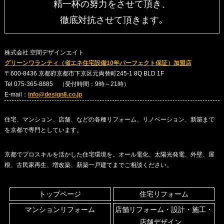
精一杯の努力をさせて頂き、
徹底対抗させて頂きます｡
株式会社 空間デザインエイト
グリーンワランティ（省エネ住宅設備10年パーフェクト保証）加盟店
〒600-8436 京都府京都市下京区元両替町245-1 8Q BLD 1F
Tel 075-365-8885 （受付時間：9時～21時）
E-mail：
info@design8.co.jp
住宅、マンション、店舗、などの各種リフォーム、リノベーション、新築まで
を京都で専門としています。
京都でプロスキルを活かした住宅環境を。オール電化、太陽光発電、外壁、屋
根、古民家再生、増改築、新築一戸建てまでご相談ください。
トップページ
住宅リフォーム
マンションリフォーム
店舗リフォーム・設計・施工・
店舗デザイン