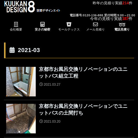
昨年の見積り実績
214
件
電話番号:0120-136-888 受付時間:9:00～21:00
今年の見積り実績
187
件
会社概要
安さの秘密
モールテックス
メール見積り
電話見積り
2021-03
京都市お風呂交換リノベーションのユニ
ットバス組立工程
2021.03.27
京都市お風呂交換リノベーションでユニ
ットバスの土間打ち
2021.03.20