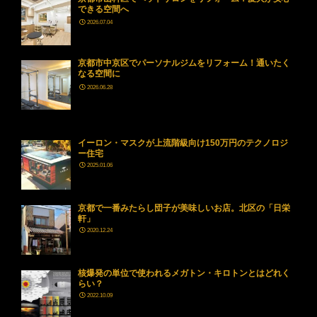
できる空間へ
2026.07.04
京都市中京区でパーソナルジムをリフォーム！通いたく
なる空間に
2026.06.28
イーロン・マスクが上流階級向け150万円のテクノロジ
ー住宅
2025.01.06
京都で一番みたらし団子が美味しいお店。北区の「日栄
軒」
2020.12.24
核爆発の単位で使われるメガトン・キロトンとはどれく
らい？
2022.10.09