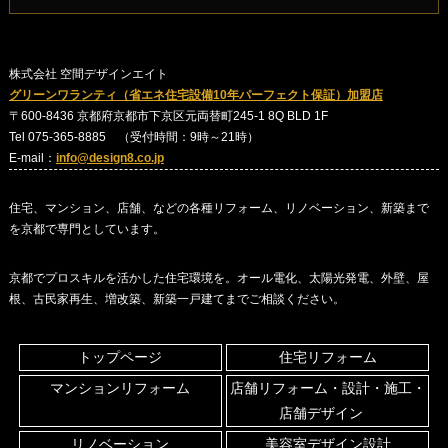
株式会社 空間デザインエイト
グリーンワランティ（省エネ住宅設備10年パーフェクト保証）加盟店
〒600-8436 京都府京都市下京区元両替町245-1 8Q BLD 1F
Tel 075-365-8885 （受付時間：9時～21時）
E-mail：
info@design8.co.jp
住宅、マンション、店舗、などの各種リフォーム、リノベーション、新築まで
を京都で専門としています。
京都でプロスキルを活かした住宅環境を。オール電化、太陽光発電、外壁、屋
根、古民家再生、増改築、新築一戸建てまでご相談ください。
トップページ
住宅リフォーム
マンションリフォーム
店舗リフォーム・設計・施工・
店舗デザイン
リノベーション
美容室デザイン設計