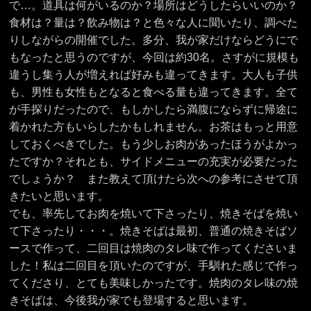
で…。道具は何がいるのか？場所はどうしたらいいのか？
食材は？量は？飲み物は？と色々な人に聞いたり、調べた
りしながらの開催でした。多分、我が家だけならどうにで
もなったと思うのですが、今回は約30名。さすがに規模も
違うし集う人が増えれば好みも違ってきます。大人も子供
も、男性も女性もとなると食べる量も違ってきます。全て
が手探りだったので、もしかしたら満腹にならずに帰途に
着かれた方もいらしたかもしれません。お茶はもっと用意
しておくべきでした。もう少しお肉があったほうがよかっ
たですか？それとも、サイドメニューの充実が必要だった
でしょうか？ また教えて頂けたら次への参考にさせて頂
きたいと思います。
でも、率先してお肉を焼いて下さったり、焼きそばを焼い
て下さったり・・・。焼きそばは最初、普通の焼きそばソ
ースで作って、二回目は焼肉のタレ味で作ってくださいま
した！私は二回目を頂いたのですが、手馴れた感じで作っ
てくださり、とても美味しかったです。焼肉のタレ味の焼
きそばは、今後我が家でも登場すると思います。