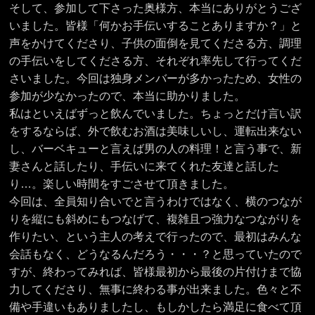
そして、参加して下さった奥様方、本当にありがとうござ
いました。皆様「何かお手伝いすることありますか？」と
声をかけてくださり、子供の面倒を見てくださる方、調理
の手伝いをしてくださる方、それぞれ率先して行ってくだ
さいました。今回は独身メンバーが多かったため、女性の
参加が少なかったので、本当に助かりました。
私はといえばずっと飲んでいました。ちょっとだけ言い訳
をするならば、外で飲むお酒は美味しいし、運転出来ない
し、バーベキューと言えば男の人の料理！と言う事で、新
妻さんと話したり、手伝いに来てくれた友達と話した
り…。楽しい時間をすごさせて頂きました。
今回は、全員知り合いでと言うわけではなく、横のつなが
りを縦にも斜めにもつなげて、複雑且つ強力なつながりを
作りたい、という主人の考えで行ったので、最初はみんな
会話もなく、どうなるんだろう・・・？と思っていたので
すが、終わってみれば、皆様最初から最後の片付けまで協
力してくださり、無事に終わる事が出来ました。色々と不
備や手違いもありましたし、もしかしたら満足に食べて頂