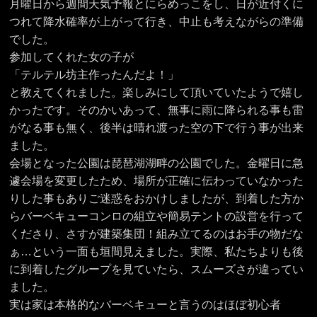
月曜日から週間天気予報とにらめっこをし、日が近付くに
つれて降水確率が上がって行き、中止も考えながらの準備
でした。
参加してくれた女の子が
「テルテル坊主作ったんだよ！」
と教えてくれました。楽しみにして頂いていたようで嬉し
かったです。そのかいあって、無事に雨に降られる事も雷
がなる事も無く、後半は晴れ渡った空の下で行う事が出来
ました。
会場となった公園は琵琶湖湖畔の公園でした。金曜日に急
遽会場を変更したため、場所が正確に伝わっていなかった
りした事もありご迷惑をおかけしましたが、到着した方か
らバーベキューコンロの組立や簡易テントの設営を行って
くださり、さすが建築集団！組み立てるのはお手の物だな
ぁ…という一面も垣間見えました。実際、私たちよりも後
に到着したグループを見ていたら、スムーズさが違ってい
ました。
実は家は本格的なバーベキューと言うのはほぼ初心者