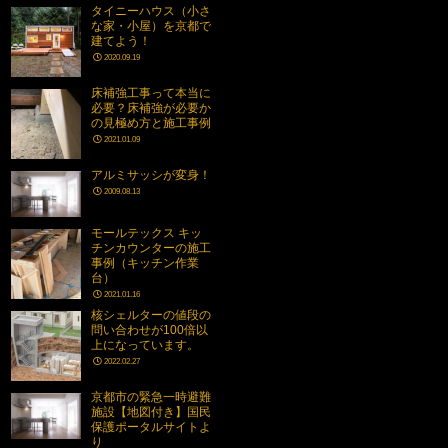
タイニーハウス（小さ
な家・小屋）を京都で
建てよう！
2020.09.19
床補強工事って本当に
必要？床補強が必要か
の見極め方と施工事例
2021.01.09
アルミサッシが変身！
2009.08.13
モールテックス キッ
チンカウンターの施工
事例（キッチン作業
台）
2021.01.16
核シェルターの値段の
問い合わせが100倍以
上になっています。
2022.02.27
京都市の緊急一時避難
施設【地図付き】国民
保護ポータルサイトよ
り