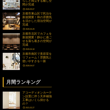
らしと両立する癒し空
間が完成
2026.05.07
京都市東山区で民泊を
新規開業！和の雰囲気
を活かした宿泊空間が
完成
2026.04.29
京都市北区でカフェを
新規開業！静かに過ご
せる落ち着きの空間が
完成
2026.04.18
京都市南区で美容室を
リフォーム！雰囲気と
使いやすさを一新
2026.04.07
月間ランキング
アコーディオンカーテ
ン設置に伴う天井補強
工事はいくら掛かる
の？
2021.02.27