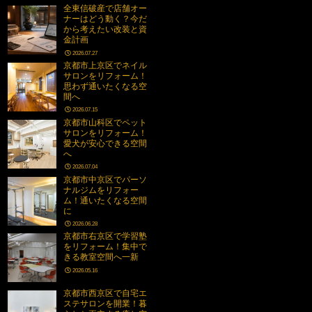
全東信破産で店舗オー
ナーはどう動く？今だ
から考えたい改装と資
金計画
2026.07.27
京都市上京区でネイル
サロンをリフォーム！
思わず通いたくなる空
間へ
2026.07.15
京都市山科区でペット
サロンをリフォーム！
愛犬が安心できる空間
へ
2026.07.04
京都市中京区でパーソ
ナルジムをリフォー
ム！通いたくなる空間
に
2026.06.28
京都市右京区で学習塾
をリフォーム！集中で
きる教室空間へ一新
2026.05.16
京都市西京区で自宅エ
ステサロンを開業！暮