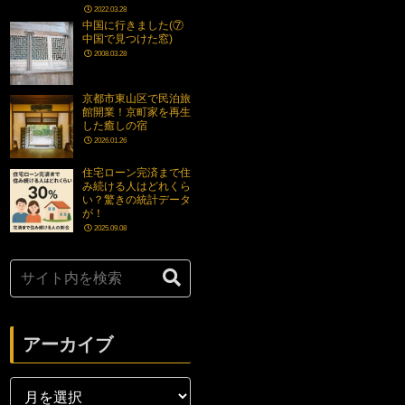
2022.03.28
中国に行きました(⑦
中国で見つけた窓)
2008.03.28
京都市東山区で民泊旅
館開業！京町家を再生
した癒しの宿
2026.01.26
住宅ローン完済まで住
み続ける人はどれくら
い？驚きの統計データ
が！
2025.09.08
アーカイブ