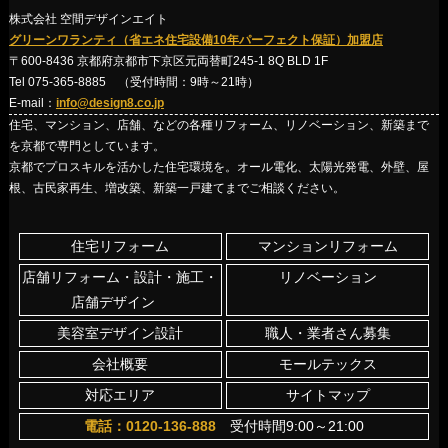
株式会社 空間デザインエイト
グリーンワランティ（省エネ住宅設備10年パーフェクト保証）加盟店
〒600-8436 京都府京都市下京区元両替町245-1 8Q BLD 1F
Tel 075-365-8885 （受付時間：9時～21時）
E-mail：
info@design8.co.jp
住宅、マンション、店舗、などの各種リフォーム、リノベーション、新築まで
を京都で専門としています。
京都でプロスキルを活かした住宅環境を。オール電化、太陽光発電、外壁、屋
根、古民家再生、増改築、新築一戸建てまでご相談ください。
住宅リフォーム
マンションリフォーム
店舗リフォーム・設計・施工・
リノベーション
店舗デザイン
美容室デザイン設計
職人・業者さん募集
会社概要
モールテックス
対応エリア
サイトマップ
電話：0120-136-888
受付時間9:00～21:00