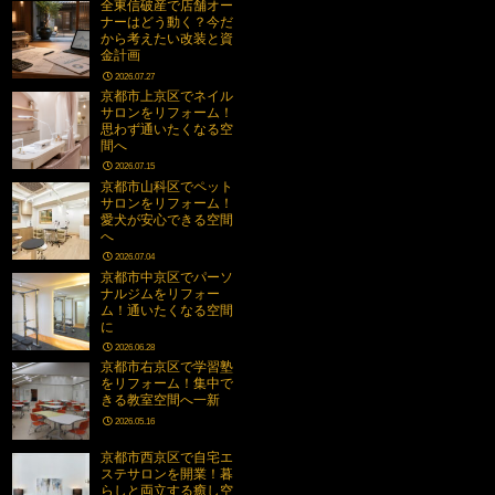
全東信破産で店舗オー
ナーはどう動く？今だ
から考えたい改装と資
金計画
2026.07.27
京都市上京区でネイル
サロンをリフォーム！
思わず通いたくなる空
間へ
2026.07.15
京都市山科区でペット
サロンをリフォーム！
愛犬が安心できる空間
へ
2026.07.04
京都市中京区でパーソ
ナルジムをリフォー
ム！通いたくなる空間
に
2026.06.28
京都市右京区で学習塾
をリフォーム！集中で
きる教室空間へ一新
2026.05.16
京都市西京区で自宅エ
ステサロンを開業！暮
らしと両立する癒し空