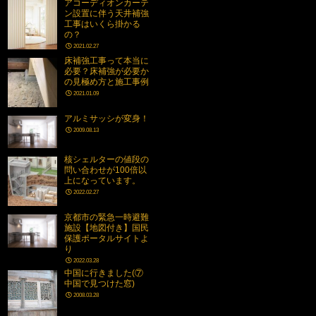
アコーディオンカーテ
ン設置に伴う天井補強
工事はいくら掛かる
の？
2021.02.27
床補強工事って本当に
必要？床補強が必要か
の見極め方と施工事例
2021.01.09
アルミサッシが変身！
2009.08.13
核シェルターの値段の
問い合わせが100倍以
上になっています。
2022.02.27
京都市の緊急一時避難
施設【地図付き】国民
保護ポータルサイトよ
り
2022.03.28
中国に行きました(⑦
中国で見つけた窓)
2008.03.28