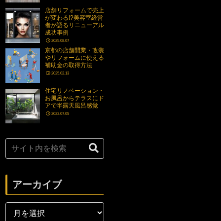
店舗リフォームで売上
が変わる!?美容室経営
者が語るリニューアル
成功事例
2025.08.07
京都の店舗開業・改装
やリフォームに使える
補助金の取得方法
2025.02.13
住宅リノベーション・
お風呂からテラスにド
アで半露天風呂感覚
2023.07.05
アーカイブ