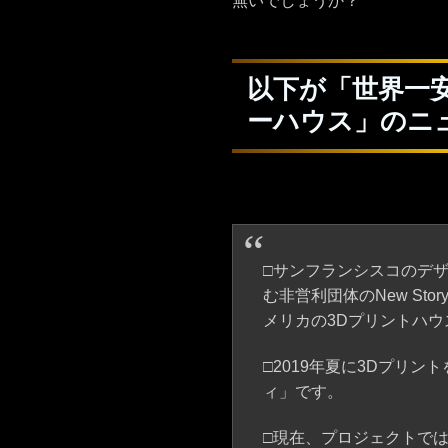
無いでしょうか？
以下が「世界一安
ーハウス」のニ
□サンフランシスコのデザイ
む非営利団体のNew St
メリカの3Dプリントハ
□2019年夏に3Dプリ
ィ」です。
□現在、プロジェクトでは