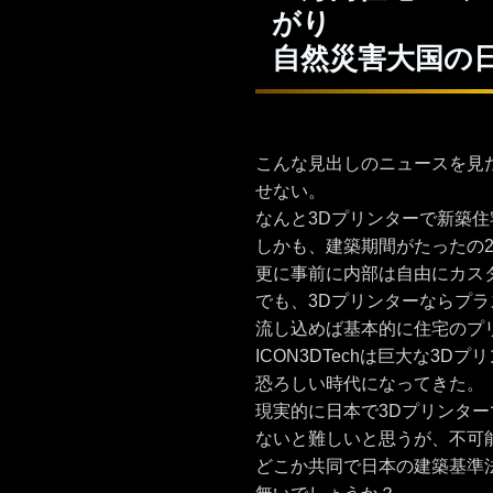
がり
自然災害大国の
こんな見出しのニュースを見
せない。
なんと3Dプリンターで新築
しかも、建築期間がたったの
更に事前に内部は自由にカス
でも、3Dプリンターならプ
流し込めば基本的に住宅のプ
ICON3DTechは巨大な3
恐ろしい時代になってきた。
現実的に日本で3Dプリンタ
ないと難しいと思うが、不可
どこか共同で日本の建築基準