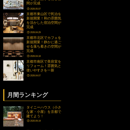
間が完成
2026.05.07
京都市東山区で民泊を
新規開業！和の雰囲気
を活かした宿泊空間が
完成
2026.04.29
京都市北区でカフェを
新規開業！静かに過ご
せる落ち着きの空間が
完成
2026.04.18
京都市南区で美容室を
リフォーム！雰囲気と
使いやすさを一新
2026.04.07
月間ランキング
タイニーハウス（小さ
な家・小屋）を京都で
建てよう！
2020.09.19