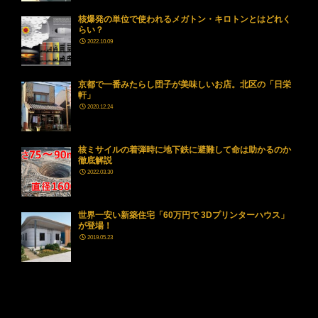
核爆発の単位で使われるメガトン・キロトンとはどれく
らい？
2022.10.09
京都で一番みたらし団子が美味しいお店。北区の「日栄
軒」
2020.12.24
核ミサイルの着弾時に地下鉄に避難して命は助かるのか
徹底解説
2022.03.30
世界一安い新築住宅「60万円で 3Dプリンターハウス」
が登場！
2019.05.23