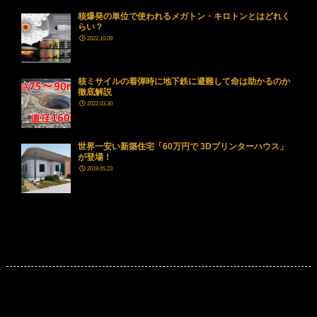
核爆発の単位で使われるメガトン・キロトンとはどれく
らい？
2022.10.09
核ミサイルの着弾時に地下鉄に避難して命は助かるのか
徹底解説
2022.03.30
世界一安い新築住宅「60万円で 3Dプリンターハウス」
が登場！
2019.05.23