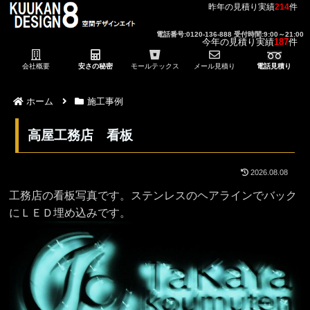
昨年の見積り実績
214
件
電話番号:0120-136-888 受付時間:9:00～21:00
今年の見積り実績
187
件
会社概要
安さの秘密
モールテックス
メール見積り
電話見積り
ホーム
施工事例
高屋工務店 看板
2026.08.08
工務店の看板写真です。ステンレスのヘアラインでバック
にＬＥＤ埋め込みです。