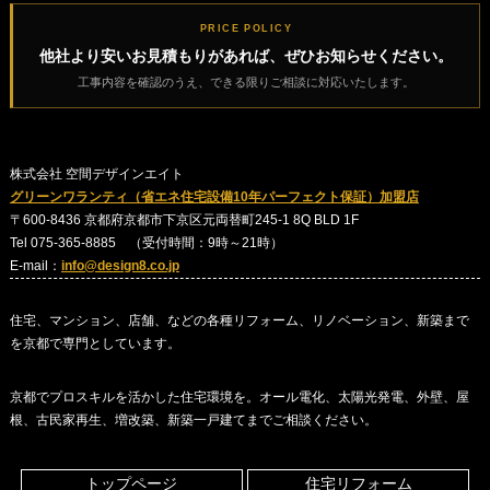
PRICE POLICY
他社より安いお見積もりがあれば、ぜひお知らせください。
工事内容を確認のうえ、できる限りご相談に対応いたします。
株式会社 空間デザインエイト
グリーンワランティ（省エネ住宅設備10年パーフェクト保証）加盟店
〒600-8436 京都府京都市下京区元両替町245-1 8Q BLD 1F
Tel 075-365-8885 （受付時間：9時～21時）
E-mail：
info@design8.co.jp
住宅、マンション、店舗、などの各種リフォーム、リノベーション、新築まで
を京都で専門としています。
京都でプロスキルを活かした住宅環境を。オール電化、太陽光発電、外壁、屋
根、古民家再生、増改築、新築一戸建てまでご相談ください。
トップページ
住宅リフォーム