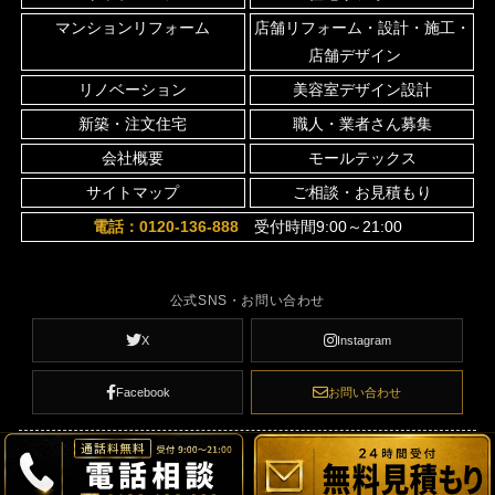
マンションリフォーム
店舗リフォーム・設計・施工・
店舗デザイン
リノベーション
美容室デザイン設計
新築・注文住宅
職人・業者さん募集
会社概要
モールテックス
サイトマップ
ご相談・お見積もり
電話：0120-136-888
受付時間9:00～21:00
公式SNS・お問い合わせ
X
Instagram
Facebook
お問い合わせ
© 京都 リフォーム Renove Network All Rights Reserved.
お気軽に無料相談してください
メールでのお問い合わせ
0120-136-888
滋賀県のフランチャイズ募集
当日または翌営業日に返信いたします。