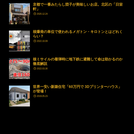
京都で一番みたらし団子が美味しいお店。北区の「日栄
軒」
2020.12.24
核爆発の単位で使われるメガトン・キロトンとはどれく
らい？
2022.10.09
核ミサイルの着弾時に地下鉄に避難して命は助かるのか
徹底解説
2022.03.30
世界一安い新築住宅「60万円で 3Dプリンターハウス」
が登場！
2019.05.23