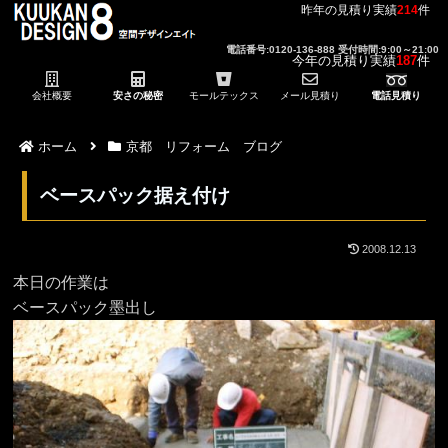
昨年の見積り実績
214
件
電話番号:0120-136-888 受付時間:9:00～21:00
今年の見積り実績
187
件
会社概要
安さの秘密
モールテックス
メール見積り
電話見積り
ホーム
京都 リフォーム ブログ
ベースパック据え付け
2008.12.13
本日の作業は
ベースパック墨出し