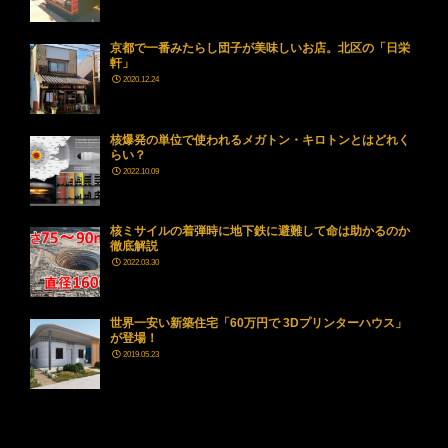
京都で一番みたらし団子が美味しいお店。北区の「日栄
軒」
2020.12.24
核爆発の単位で使われるメガトン・キロトンとはどれく
らい？
2022.10.09
核ミサイルの着弾時に地下鉄に避難して命は助かるのか
徹底解説
2022.03.30
世界一安い新築住宅「60万円で 3Dプリンターハウス」
が登場！
2019.05.23