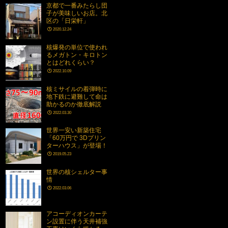
京都で一番みたらし団
子が美味しいお店。北
区の「日栄軒」
2020.12.24
核爆発の単位で使われ
るメガトン・キロトン
とはどれくらい？
2022.10.09
核ミサイルの着弾時に
地下鉄に避難して命は
助かるのか徹底解説
2022.03.30
世界一安い新築住宅
「60万円で 3Dプリン
ターハウス」が登場！
2019.05.23
世界の核シェルター事
情
2022.03.06
アコーディオンカーテ
ン設置に伴う天井補強