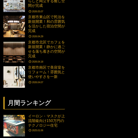
らしと両立する癒し空
間が完成
2026.05.07
京都市東山区で民泊を
新規開業！和の雰囲気
を活かした宿泊空間が
完成
2026.04.29
京都市北区でカフェを
新規開業！静かに過ご
せる落ち着きの空間が
完成
2026.04.18
京都市南区で美容室を
リフォーム！雰囲気と
使いやすさを一新
2026.04.07
月間ランキング
イーロン・マスクが上
流階級向け150万円の
テクノロジー住宅
2025.01.06