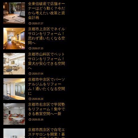
全東信破産で店舗オー
ナーはどう動く？今だ
から考えたい改装と資
金計画
2026.07.27
京都市上京区でネイル
サロンをリフォーム！
思わず通いたくなる空
間へ
2026.07.15
京都市山科区でペット
サロンをリフォーム！
愛犬が安心できる空間
へ
2026.07.04
京都市中京区でパーソ
ナルジムをリフォー
ム！通いたくなる空間
に
2026.06.28
京都市右京区で学習塾
をリフォーム！集中で
きる教室空間へ一新
2026.05.16
京都市西京区で自宅エ
ステサロンを開業！暮